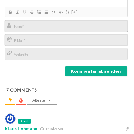
{}
[+]
Name*
E-
Mail*
Webseite
7
COMMENTS
Älteste
Gast
Klaus Lohmann
12 Jahre vor