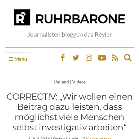
Journalisten bloggen das Revier
Menu
Ex
sea
fo
Umland
|
Videos
CORRECT!V: „Wir wollen einen
Beitrag dazu leisten, dass
möglichst viele Menschen
selbst investigativ arbeiten“
1. Juli 2014
| Stefan Laurin
7 Kommentare