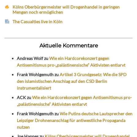
Kölns Oberbürgermeister will Drogenhandel in geringen
Mengen noch ermöglichen
The Casualties live in Köln
Aktuelle Kommentare
Andreas Wolf
zu
Wie ein Hardcorekonzert gegen
Antisemitismus pro-„palästinensische“ Aktivisten entlarvt
Frank Wohlgemuth
zu
Artikel 3 Grundgesetz: Wie die SPD
den islamistischen Anschlag auf den CSD Berlin
instrumentalisiert
ACK
zu
Wie ein Hardcorekonzert gegen Antisemitismus pro-
„palästinensische“ Aktivisten entlarvt
Frank Wohlgemuth
zu
Wie Putins deutsche Lautsprecher den
Leipziger Drohnenanschlag für antiwestliche Propaganda
nutzen
Joe Hannes
zu
Kölns Oberbürgermeister will Drogenhandel