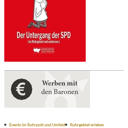
Events im Ruhrpott und Umfeld
Ruhrgebiet erleben