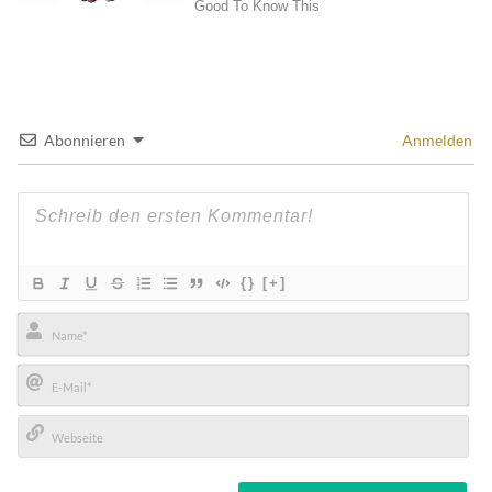
Abonnieren
Anmelden
{}
[+]
Name*
E-
Mail*
Webseite