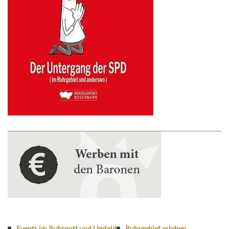
Events im Ruhrpott und Umfeld
Ruhrgebiet erleben