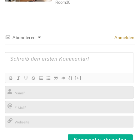
Abonnieren
Anmelden
{}
[+]
Name*
E-
Mail*
Webseite