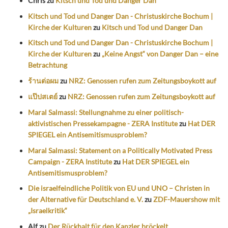
Chris
zu
Kitsch und Tod und Danger Dan
Kitsch und Tod und Danger Dan - Christuskirche Bochum |
Kirche der Kulturen
zu
Kitsch und Tod und Danger Dan
Kitsch und Tod und Danger Dan - Christuskirche Bochum |
Kirche der Kulturen
zu
„Keine Angst“ von Danger Dan – eine
Betrachtung
ร้านต่อผม
zu
NRZ: Genossen rufen zum Zeitungsboykott auf
แป๊ปสเตย์
zu
NRZ: Genossen rufen zum Zeitungsboykott auf
Maral Salmassi: Stellungnahme zu einer politisch-
aktivistischen Pressekampagne - ZERA Institute
zu
Hat DER
SPIEGEL ein Antisemitismusproblem?
Maral Salmassi: Statement on a Politically Motivated Press
Campaign - ZERA Institute
zu
Hat DER SPIEGEL ein
Antisemitismusproblem?
Die israelfeindliche Politik von EU und UNO – Christen in
der Alternative für Deutschland e. V.
zu
ZDF-Mauershow mit
„Israelkritik“
Alf
zu
Der Rückhalt für den Kanzler bröckelt