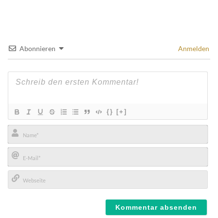
Abonnieren
Anmelden
{}
[+]
Name*
E-
Mail*
Webseite