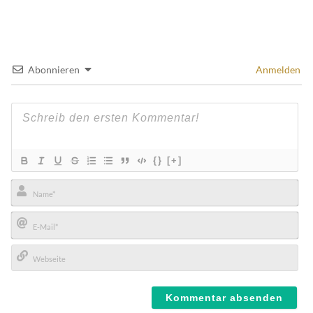
Abonnieren
Anmelden
{}
[+]
Name*
E-
Mail*
Webseite