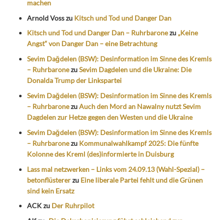
machen
Arnold Voss
zu
Kitsch und Tod und Danger Dan
Kitsch und Tod und Danger Dan – Ruhrbarone
zu
„Keine
Angst“ von Danger Dan – eine Betrachtung
Sevim Dağdelen (BSW): Desinformation im Sinne des Kremls
– Ruhrbarone
zu
Sevim Dagdelen und die Ukraine: Die
Donalda Trump der Linkspartei
Sevim Dağdelen (BSW): Desinformation im Sinne des Kremls
– Ruhrbarone
zu
Auch den Mord an Nawalny nutzt Sevim
Dagdelen zur Hetze gegen den Westen und die Ukraine
Sevim Dağdelen (BSW): Desinformation im Sinne des Kremls
– Ruhrbarone
zu
Kommunalwahlkampf 2025: Die fünfte
Kolonne des Kreml (des)informierte in Duisburg
Lass mal netzwerken – Links vom 24.09.13 (Wahl-Spezial) –
betonflüsterer
zu
Eine liberale Partei fehlt und die Grünen
sind kein Ersatz
ACK
zu
Der Ruhrpilot