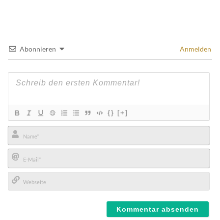
Abonnieren
Anmelden
{}
[+]
Name*
E-
Mail*
Webseite