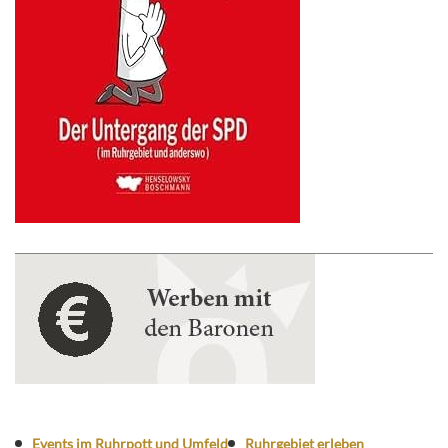
Events im Ruhrpott und Umfeld
Ruhrgebiet erleben