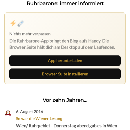
Ruhrbarone: immer informiert
Nichts mehr verpassen
Die Ruhrbarone-App bringt den Blog aufs Handy. Die
Browser Suite hält dich am Desktop auf dem Laufenden.
App herunterladen
Browser Suite installieren
Vor zehn Jahren...
6. August 2016
So war die Wiener Lesung
Wien/ Ruhrgebiet - Donnerstag abend gab es in Wien