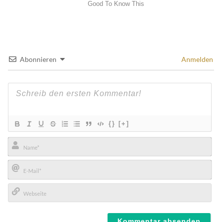
Abonnieren
Anmelden
{}
[+]
Name*
E-
Mail*
Webseite