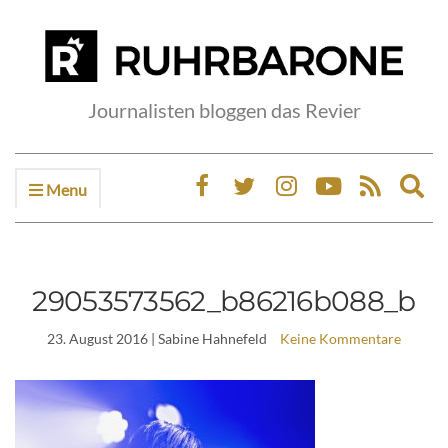
Journalisten bloggen das Revier
Menu
Ex
sea
fo
29053573562_b86216b088_b
23. August 2016
| Sabine Hahnefeld
Keine Kommentare