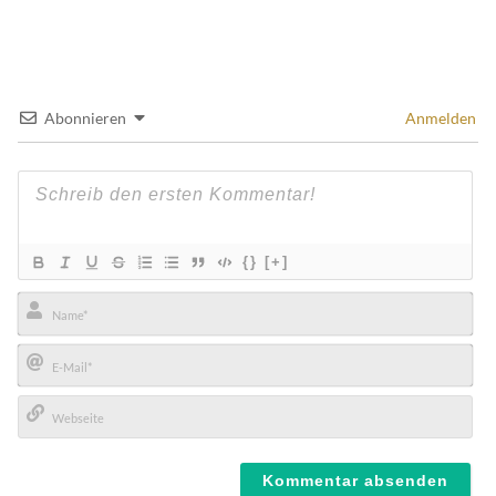
Abonnieren
Anmelden
{}
[+]
Name*
E-
Mail*
Webseite