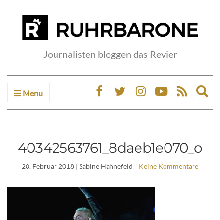
Journalisten bloggen das Revier
Menu
Ex
sea
fo
40342563761_8daeb1e070_o
20. Februar 2018
| Sabine Hahnefeld
Keine Kommentare