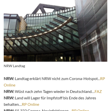
NRW Landtag
NRW:
Landtag erklärt NRW nicht zum Corona-Hotspot..
.RP
Online
NRW:
Wüst nach zehn Tagen wieder in Deutschland…
FAZ
NRW:
Land will Lager für Impfstoff bis Ende des Jahres
behalten…
RP Online
NRW:
55.322 Corona-Neuinfektionen…
RP Online