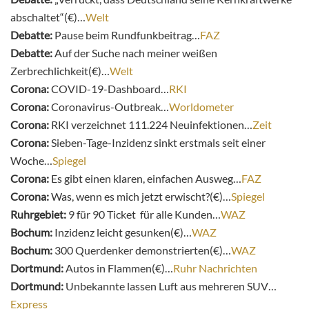
abschaltet“(€)…
Welt
Debatte:
Pause beim Rundfunkbeitrag…
FAZ
Debatte:
Auf der Suche nach meiner weißen
Zerbrechlichkeit(€)…
Welt
Corona:
COVID-19-Dashboard…
RKI
Corona:
Coronavirus-Outbreak…
Worldometer
Corona:
RKI verzeichnet 111.224 Neuinfektionen…
Zeit
Corona:
Sieben-Tage-Inzidenz sinkt erstmals seit einer
Woche…
Spiegel
Corona:
Es gibt einen klaren, einfachen Ausweg…
FAZ
Corona:
Was, wenn es mich jetzt erwischt?(€)…
Spiegel
Ruhrgebiet:
9 für 90 Ticket für alle Kunden…
WAZ
Bochum:
Inzidenz leicht gesunken(€)…
WAZ
Bochum:
300 Querdenker demonstrierten(€)…
WAZ
Dortmund:
Autos in Flammen(€)…
Ruhr Nachrichten
Dortmund:
Unbekannte lassen Luft aus mehreren SUV…
Express