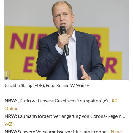
Joachim Stamp (FDP), Foto: Roland W. Waniek
NRW:
„Putin will unsere Gesellschaften spalten“(€)…
RP
Online
NRW:
Laumann fordert Verlängerung von Corona-Regeln…
WZ
NRW:
Schwere Versäumnisse vor Flutkatastrophe …
Neue