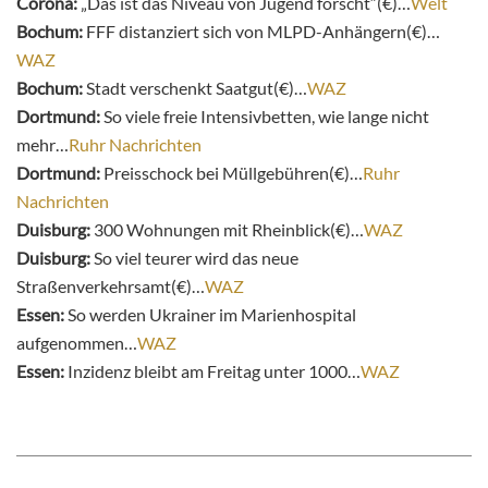
Corona:
„Das ist das Niveau von Jugend forscht“(€)…
Welt
Bochum:
FFF distanziert sich von MLPD-Anhängern(€)…
WAZ
Bochum:
Stadt verschenkt Saatgut(€)…
WAZ
Dortmund:
So viele freie Intensivbetten, wie lange nicht
mehr…
Ruhr Nachrichten
Dortmund:
Preisschock bei Müllgebühren(€)…
Ruhr
Nachrichten
Duisburg:
300 Wohnungen mit Rheinblick(€)…
WAZ
Duisburg:
So viel teurer wird das neue
Straßenverkehrsamt(€)…
WAZ
Essen:
So werden Ukrainer im Marienhospital
aufgenommen…
WAZ
Essen:
Inzidenz bleibt am Freitag unter 1000…
WAZ