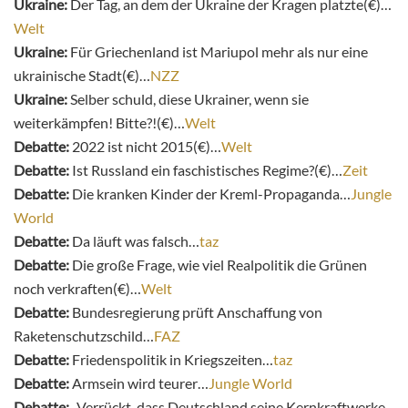
Ukraine:
Der Tag, an dem der Ukraine der Kragen platzte(€)…
Welt
Ukraine:
Für Griechenland ist Mariupol mehr als nur eine
ukrainische Stadt(€)…
NZZ
Ukraine:
Selber schuld, diese Ukrainer, wenn sie
weiterkämpfen! Bitte?!(€)…
Welt
Debatte:
2022 ist nicht 2015(€)…
Welt
Debatte:
Ist Russland ein faschistisches Regime?(€)…
Zeit
Debatte:
Die kranken Kinder der Kreml-Propaganda…
Jungle
World
Debatte:
Da läuft was falsch…
taz
Debatte:
Die große Frage, wie viel Realpolitik die Grünen
noch verkraften(€)…
Welt
Debatte:
Bundesregierung prüft Anschaffung von
Raketenschutzschild…
FAZ
Debatte:
Friedenspolitik in Kriegszeiten…
taz
Debatte:
Armsein wird teurer…
Jungle World
Debatte:
„Verrückt, dass Deutschland seine Kernkraftwerke