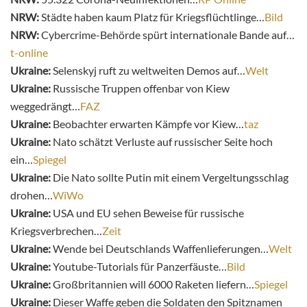
NRW:
Städte haben kaum Platz für Kriegsflüchtlinge…
Bild
NRW:
Cybercrime-Behörde spürt internationale Bande auf…
t-online
Ukraine:
Selenskyj ruft zu weltweiten Demos auf…
Welt
Ukraine:
Russische Truppen offenbar von Kiew
weggedrängt…
FAZ
Ukraine:
Beobachter erwarten Kämpfe vor Kiew…
taz
Ukraine:
Nato schätzt Verluste auf russischer Seite hoch
ein…
Spiegel
Ukraine:
Die Nato sollte Putin mit einem Vergeltungsschlag
drohen…
WiWo
Ukraine:
USA und EU sehen Beweise für russische
Kriegsverbrechen…
Zeit
Ukraine:
Wende bei Deutschlands Waffenlieferungen…
Welt
Ukraine:
Youtube-Tutorials für Panzerfäuste…
Bild
Ukraine:
Großbritannien will 6000 Raketen liefern…
Spiegel
Ukraine:
Dieser Waffe geben die Soldaten den Spitznamen