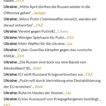
haben…
NTV
Ukraine:
„Mitte April dürften die Russen wieder in die
Offensive gehen“…
Spiegel
Ukraine:
„Wenn Putin Chemiewaffen einsetzt, werden wir
darauf antworten“…
FAZ
Ukraine:
Vereint gegen Putin(€)…
Cicero
Ukraine:
Weniger Spielraum für Putin…
FAZ
Ukraine:
Mehr Waffen für die Ukraine…
taz
Ukraine:
Cyber-Guerillas kämpfen gegen das russische
Militär…
Zeit
Ukraine:
„Die Russen sind doch nur eine Bande von
Alkoholikern“(€)…
Welt
Ukraine:
EU wirft Russland Kriegsverbrechen vor…
FAZ
Ukraine:
„Putin will durch Vertreibung eine Destabilisierung
der EU erreichen“…
Welt
Ukraine:
Ruhe im Heulen der Sirenen…
taz
Ukraine:
Erster Austausch von Kriegsgefangenen bestätigt…
FAZ