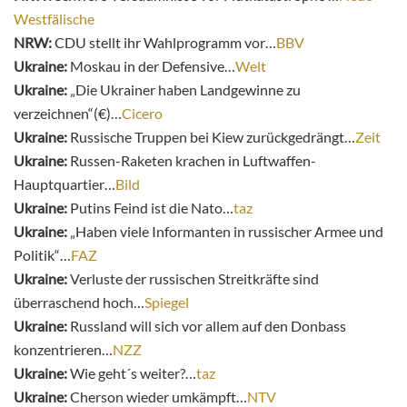
Westfälische
NRW:
CDU stellt ihr Wahlprogramm vor…
BBV
Ukraine:
Moskau in der Defensive…
Welt
Ukraine:
„Die Ukrainer haben Landgewinne zu
verzeichnen“(€)…
Cicero
Ukraine:
Russische Truppen bei Kiew zurückgedrängt…
Zeit
Ukraine:
Russen-Raketen krachen in Luftwaffen-
Hauptquartier…
Bild
Ukraine:
Putins Feind ist die Nato…
taz
Ukraine:
„Haben viele Informanten in russischer Armee und
Politik“…
FAZ
Ukraine:
Verluste der russischen Streitkräfte sind
überraschend hoch…
Spiegel
Ukraine:
Russland will sich vor allem auf den Donbass
konzentrieren…
NZZ
Ukraine:
Wie geht´s weiter?…
taz
Ukraine:
Cherson wieder umkämpft…
NTV