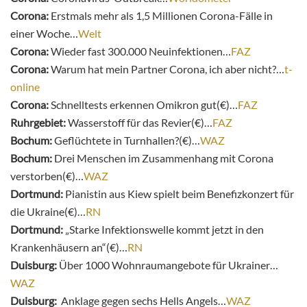
Corona:
Erstmals mehr als 1,5 Millionen Corona-Fälle in
einer Woche…
Welt
Corona:
Wieder fast 300.000 Neuinfektionen…
FAZ
Corona:
Warum hat mein Partner Corona, ich aber nicht?…
t-
online
Corona:
Schnelltests erkennen Omikron gut(€)…
FAZ
Ruhrgebiet:
Wasserstoff für das Revier(€)…
FAZ
Bochum:
Geflüchtete in Turnhallen?(€)…
WAZ
Bochum:
Drei Menschen im Zusammenhang mit Corona
verstorben(€)…
WAZ
Dortmund:
Pianistin aus Kiew spielt beim Benefizkonzert für
die Ukraine(€)…
RN
Dortmund:
„Starke Infektionswelle kommt jetzt in den
Krankenhäusern an“(€)…
RN
Duisburg:
Über 1000 Wohnraumangebote für Ukrainer…
WAZ
Duisburg:
Anklage gegen sechs Hells Angels…
WAZ