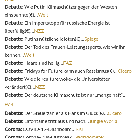
Debatte:
Wie Putin Klimaschützer gegen den Westen
einspannte(€)…
Welt
Debatte:
Ein Importstopp für russische Energie ist
überfällig(€)…
NZZ
Debatte:
Putins nützliche Idioten(€)…
Spiegel
Debatte:
Der Tod des Frauen-Leistungssports, wie wir ihn
kennen…
Welt
Debatte:
Haare sind heilig…
FAZ
Debatte:
Fridays for Future kann auch Rassismus(€)…
Cicero
Debatte:
Wie die «culture woke» die Universitäten
verändert(€)…
NZZ
Debatte:
Der deutsche Klimaschutz ist nur „mangelhaft“…
Welt
Debatte:
Der Steuerzahler als Hans im Glück(€)…
Cicero
Debatte:
Lafontaine tritt aus und nach…
Jungle World
Corona:
COVID-19-Dashboard…
RKI
Corona:
Coronavirus-Outbreak…
Worldometer