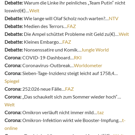
Debatte:
Warum die Linke ihr peinliches „Team Putin“ nicht
loswird(€)…
Welt
Debatte:
Wie lange will Olaf Scholz noch warten?…
NTV
Debatte:
Medien des Terrors…
FAZ
Debatte:
Die Ampel schüttet Probleme mit Geld zu(€)…
Welt
Debatte:
Kleines Embargo…
FAZ
Debatte:
Nonsenssatire und Komik…
Jungle World
Corona:
COVID-19-Dashboard…
RKI
Corona:
Coronavirus-Outbreak…
Worldometer
Corona:
Sieben-Tage-Inzidenz steigt leicht auf 1758,4…
Spiegel
Corona:
252.026 neue Fälle…
FAZ
Corona:
„Das schaukelt sich zum Sommer wieder hoch“…
Welt
Corona:
Omikron verläuft nicht immer mild…
taz
Corona:
Omikron-Infektion wirkt wie Booster-Impfung…
t-
online