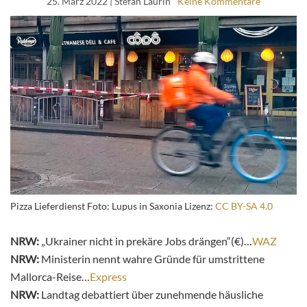
25. März 2022
| Stefan Laurin
Keine Kommentare
Pizza Lieferdienst Foto: Lupus in Saxonia Lizenz:
CC BY-SA 4.0
NRW:
„Ukrainer nicht in prekäre Jobs drängen“(€)…
WAZ
NRW:
Ministerin nennt wahre Gründe für umstrittene
Mallorca-Reise…
Express
NRW:
Landtag debattiert über zunehmende häusliche