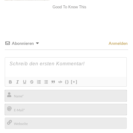
Abonnieren
Anmelden
{}
[+]
Name*
E-
Mail*
Webseite