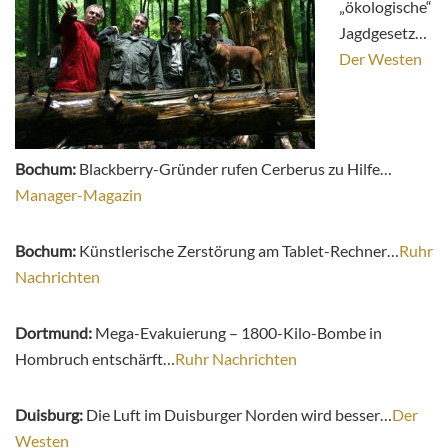
„ökologische“
Jagdgesetz…
Der Westen
Bochum:
Blackberry-Gründer rufen Cerberus zu Hilfe…
Manager-Magazin
Bochum:
Künstlerische Zerstörung am Tablet-Rechner…
Ruhr
Nachrichten
Dortmund:
Mega-Evakuierung – 1800-Kilo-Bombe in
Hombruch entschärft…
Ruhr Nachrichten
Duisburg:
Die Luft im Duisburger Norden wird besser…
Der
Westen