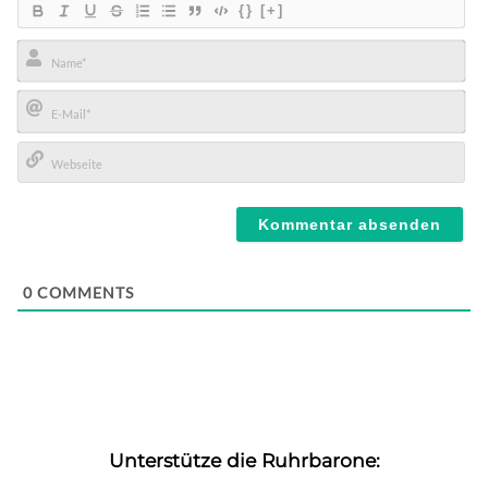
{}
[+]
Name*
E-
Mail*
Webseite
0
COMMENTS
Unterstütze die Ruhrbarone: