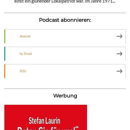
einst ein glühender Lokalpatriot war. Im Jahre 1971...
Podcast abonnieren:
Android
by Email
RSS
Werbung