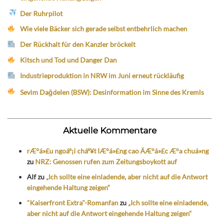
Der Ruhrpilot
Wie viele Bäcker sich gerade selbst entbehrlich machen
Der Rückhalt für den Kanzler bröckelt
Kitsch und Tod und Danger Dan
Industrieproduktion in NRW im Juni erneut rückläufig
Sevim Dağdelen (BSW): Desinformation im Sinne des Kremls
Aktuelle Kommentare
rÆ°á»£u ngoáº¡i cháº¥t lÆ°á»£ng cao ÄÆ°á»£c Æ°a chuá»ng
zu
NRZ: Genossen rufen zum Zeitungsboykott auf
Alf
zu
„Ich sollte eine einladende, aber nicht auf die Antwort
eingehende Haltung zeigen“
"Kaiserfront Extra"-Romanfan
zu
„Ich sollte eine einladende,
aber nicht auf die Antwort eingehende Haltung zeigen“