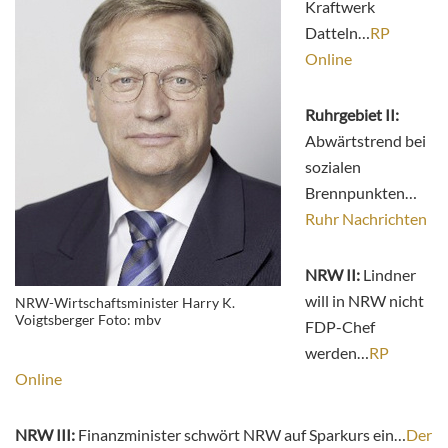
Kraftwerk
Datteln…
RP
Online
Ruhrgebiet II:
Abwärtstrend bei
sozialen
Brennpunkten…
Ruhr Nachrichten
NRW II:
Lindner
will in NRW nicht
NRW-Wirtschaftsminister Harry K.
Voigtsberger Foto: mbv
FDP-Chef
werden…
RP
Online
NRW III:
Finanzminister schwört NRW auf Sparkurs ein…
Der