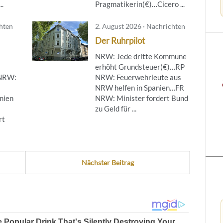
..
Pragmatikerin(€)…Cicero ...
chten
2. August 2026 · Nachrichten
Der Ruhrpilot
NRW: Jede dritte Kommune
erhöht Grundsteuer(€)…RP
 NRW:
NRW: Feuerwehrleute aus
NRW helfen in Spanien…FR
nien
NRW: Minister fordert Bund
zu Geld für ...
rt
Nächster Beitrag