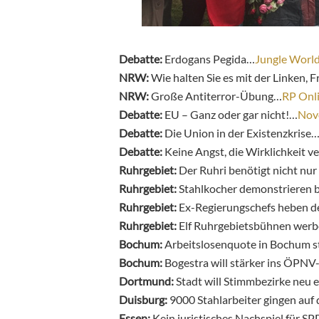
Debatte:
Erdogans Pegida…
Jungle Worl
NRW:
Wie halten Sie es mit der Linken, 
NRW:
Große Antiterror-Übung…
RP Onl
Debatte:
EU – Ganz oder gar nicht!…
Nov
Debatte:
Die Union in der Existenzkrise
Debatte:
Keine Angst, die Wirklichkeit v
Ruhrgebiet:
Der Ruhri benötigt nicht nur
Ruhrgebiet:
Stahlkocher demonstrieren 
Ruhrgebiet:
Ex-Regierungschefs heben d
Ruhrgebiet:
Elf Ruhrgebietsbühnen wer
Bochum:
Arbeitslosenquote in Bochum st
Bochum:
Bogestra will stärker ins ÖPN
Dortmund:
Stadt will Stimmbezirke neu 
Duisburg:
9000 Stahlarbeiter gingen auf 
Essen:
Kein juristisches Nachspiel für S