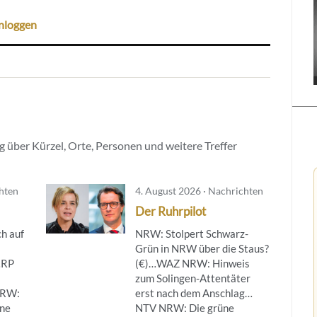
nloggen
 über Kürzel, Orte, Personen und weitere Treffer
chten
4. August 2026 · Nachrichten
Der Ruhrpilot
h auf
NRW: Stolpert Schwarz-
Grün in NRW über die Staus?
…RP
(€)…WAZ NRW: Hinweis
zum Solingen-Attentäter
NRW:
erst nach dem Anschlag…
ine
NTV NRW: Die grüne