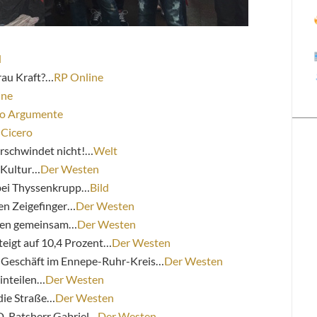
d
Frau Kraft?…
RP Online
ine
o Argumente
…
Cicero
erschwindet nicht!…
Welt
 Kultur…
Der Westen
bei Thyssenkrupp…
Bild
en Zeigefinger…
Der Westen
ben gemeinsam…
Der Westen
eigt auf 10,4 Prozent…
Der Westen
V-Geschäft im Ennepe-Ruhr-Kreis…
Der Westen
einteilen…
Der Westen
die Straße…
Der Westen
PD-Ratsherr Gabriel…
Der Westen