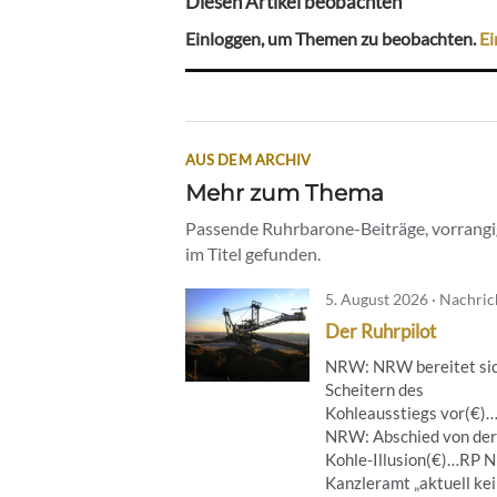
Diesen Artikel beobachten
Einloggen, um Themen zu beobachten.
Ei
AUS DEM ARCHIV
Mehr zum Thema
Passende Ruhrbarone-Beiträge, vorrangig
im Titel gefunden.
5. August 2026 · Nachri
Der Ruhrpilot
NRW: NRW bereitet sic
Scheitern des
Kohleausstiegs vor(€)
NRW: Abschied von der
Kohle-Illusion(€)…RP 
Kanzleramt „aktuell ke