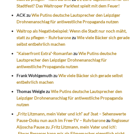
Stadtfest? Das Waltroper Parkfest spielt mit dem Feuer!
ACK
zu
Wie Putins deutsche Lautsprecher den Leipziger
Drohnenanschlag für antiwestliche Propaganda nutzen
Waltrop als Negativbeispiel: Wenn die Stadt nur noch mäht,
statt zu pflegen – Ruhrbarone
zu
Wie viele Bäcker sich gerade
selbst entbehrlich machen
"Kaiserfront Extra"-Romanfan
zu
Wie Putins deutsche
Lautsprecher den Leipziger Drohnenanschlag für
antiwestliche Propaganda nutzen
Frank Wohlgemuth
zu
Wie viele Bäcker sich gerade selbst
entbehrlich machen
Thomas Weigle
zu
Wie Putins deutsche Lautsprecher den
Leipziger Drohnenanschlag für antiwestliche Propaganda
nutzen
„Fritz Litzmann, mein Vater und ich“ auf 3sat – Sehenswerte
Pause-Doku nun auch im Free-TV – Ruhrbarone
zu
Regisseur
Aljoscha Pause zu ‚Fritz Litzmann, mein Vater und ich‘:
„Etwas Besseres kann mir als Filmemacher eigentlich nicht