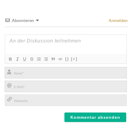
Abonnieren
Anmelden
{}
[+]
Name*
E-
Mail*
Webseite