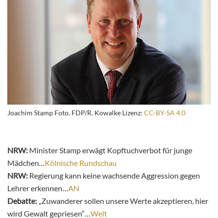
Joachim Stamp Foto. FDP/R. Kowalke Lizenz:
CC-BY-SA 4.0
NRW:
Minister Stamp erwägt Kopftuchverbot für junge
Mädchen…
Kölnische Rundschau
NRW:
Regierung kann keine wachsende Aggression gegen
Lehrer erkennen…
AN
Debatte:
„Zuwanderer sollen unsere Werte akzeptieren, hier
wird Gewalt gepriesen“…
Welt