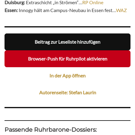
Duisburg:
Extraschicht „in Strömen“…
RP Online
Essen:
Innogy hält am Campus-Neubau in Essen fest…
WAZ
Beitrag zur Leseliste hinzufügen
Browser-Push für Ruhrpilot aktivieren
In der App öffnen
Autorenseite: Stefan Laurin
Passende Ruhrbarone-Dossiers: