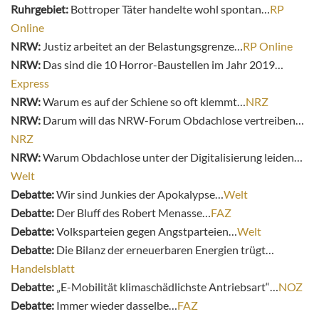
Ruhrgebiet:
Bottroper Täter handelte wohl spontan…
RP
Online
NRW:
Justiz arbeitet an der Belastungsgrenze…
RP Online
NRW:
Das sind die 10 Horror-Baustellen im Jahr 2019…
Express
NRW:
Warum es auf der Schiene so oft klemmt…
NRZ
NRW:
Darum will das NRW-Forum Obdachlose vertreiben…
NRZ
NRW:
Warum Obdachlose unter der Digitalisierung leiden…
Welt
Debatte:
Wir sind Junkies der Apokalypse…
Welt
Debatte:
Der Bluff des Robert Menasse…
FAZ
Debatte:
Volksparteien gegen Angstparteien…
Welt
Debatte:
Die Bilanz der erneuerbaren Energien trügt…
Handelsblatt
Debatte:
„E-Mobilität klimaschädlichste Antriebsart“…
NOZ
Debatte:
Immer wieder dasselbe…
FAZ