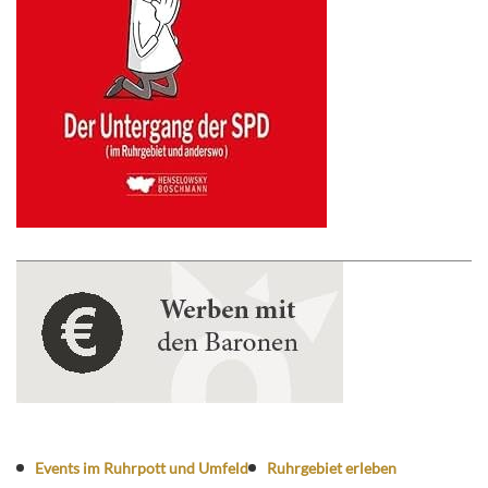
Events im Ruhrpott und Umfeld
Ruhrgebiet erleben