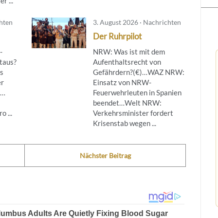
r ...
chten
3. August 2026 · Nachrichten
Der Ruhrpilot
-
NRW: Was ist mit dem
taus?
Aufenthaltsrecht von
s
Gefährdern?(€)…WAZ NRW:
er
Einsatz von NRW-
g…
Feuerwehrleuten in Spanien
beendet…Welt NRW:
 ...
Verkehrsminister fordert
Krisenstab wegen ...
Nächster Beitrag