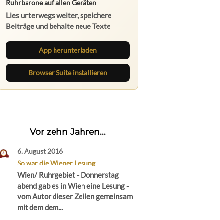
Ruhrbarone auf allen Geräten
Lies unterwegs weiter, speichere
Beiträge und behalte neue Texte
direkt im Browser im Blick.
App herunterladen
Browser Suite installieren
Vor zehn Jahren...
6. August 2016
So war die Wiener Lesung
Wien/ Ruhrgebiet - Donnerstag
abend gab es in Wien eine Lesung -
vom Autor dieser Zeilen gemeinsam
mit dem dem...