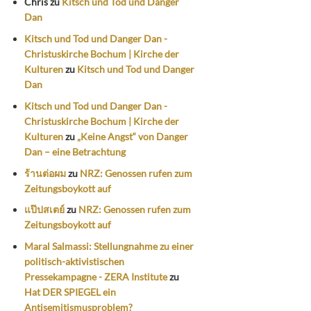
Chris
zu
Kitsch und Tod und Danger
Dan
Kitsch und Tod und Danger Dan -
Christuskirche Bochum | Kirche der
Kulturen
zu
Kitsch und Tod und Danger
Dan
Kitsch und Tod und Danger Dan -
Christuskirche Bochum | Kirche der
Kulturen
zu
„Keine Angst“ von Danger
Dan – eine Betrachtung
ร้านต่อผม
zu
NRZ: Genossen rufen zum
Zeitungsboykott auf
แป๊ปสเตย์
zu
NRZ: Genossen rufen zum
Zeitungsboykott auf
Maral Salmassi: Stellungnahme zu einer
politisch-aktivistischen
Pressekampagne - ZERA Institute
zu
Hat DER SPIEGEL ein
Antisemitismusproblem?