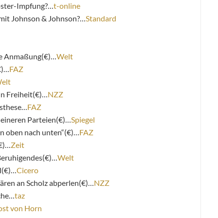
oster-Impfung?…
t-online
 mit Johnson & Johnson?…
Standard
ige Anmaßung(€)…
Welt
€)…
FAZ
elt
in Freiheit(€)…
NZZ
tsthese…
FAZ
kleineren Parteien(€)…
Spiegel
n oben nach unten“(€)…
FAZ
€)…
Zeit
Beruhigendes(€)…
Welt
l(€)…
Cicero
ären an Scholz abperlen(€)…
NZZ
sche…
taz
ost von Horn