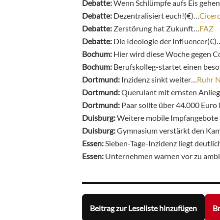
Debatte:
Wenn Schlümpfe aufs Eis gehe
Debatte:
Dezentralisiert euch!(€)…
Cicer
Debatte:
Zerstörung hat Zukunft…
FAZ
Debatte:
Die Ideologie der Influencer(€)
Bochum:
Hier wird diese Woche gegen C
Bochum:
Berufskolleg-startet einen be
Dortmund:
Inzidenz sinkt weiter…
Ruhr N
Dortmund:
Querulant mit ernsten Anlie
Dortmund:
Paar sollte über 44.000 Euro
Duisburg:
Weitere mobile Impfangebote
Duisburg:
Gymnasium verstärkt den Kam
Essen:
Sieben-Tage-Inzidenz liegt deutli
Essen:
Unternehmen warnen vor zu ambi
Beitrag zur Leseliste hinzufügen
Br