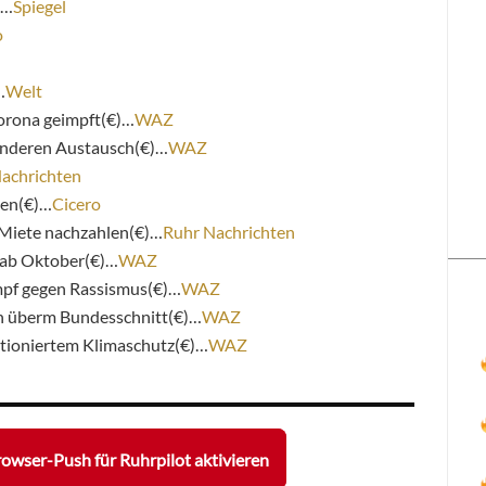
n…
Spiegel
o
…
Welt
orona geimpft(€)…
WAZ
sonderen Austausch(€)…
WAZ
achrichten
gen(€)…
Cicero
 Miete nachzahlen(€)…
Ruhr Nachrichten
 ab Oktober(€)…
WAZ
pf gegen Rassismus(€)…
WAZ
ch überm Bundesschnitt(€)…
WAZ
tioniertem Klimaschutz(€)…
WAZ
owser-Push für Ruhrpilot aktivieren