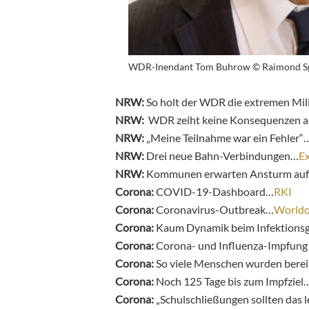
WDR-Inendant Tom Buhrow © Raimond Sp
NRW:
So holt der WDR die extremen Mil
NRW:
WDR zeiht keine Konsequenzen a
NRW:
„Meine Teilnahme war ein Fehler“
NRW:
Drei neue Bahn-Verbindungen…
E
NRW:
Kommunen erwarten Ansturm auf
Corona:
COVID-19-Dashboard…
RKI
Corona:
Coronavirus-Outbreak…
World
Corona:
Kaum Dynamik beim Infektions
Corona:
Corona- und Influenza-Impfung 
Corona:
So viele Menschen wurden berei
Corona:
Noch 125 Tage bis zum Impfziel
Corona:
„Schulschließungen sollten das l