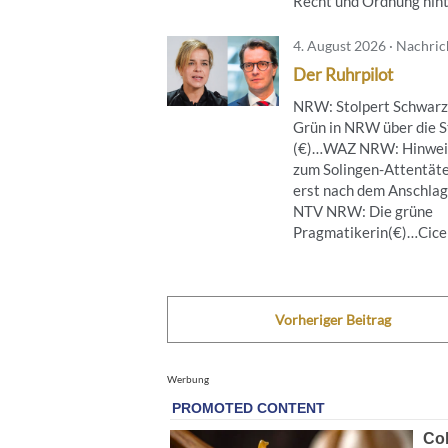
Recht und Ordnung hinte
4. August 2026 · Nachri
Der Ruhrpilot
NRW: Stolpert Schwarz
Grün in NRW über die S
(€)…WAZ NRW: Hinwei
zum Solingen-Attentät
erst nach dem Anschla
NTV NRW: Die grüne
Pragmatikerin(€)…Cicero
Vorheriger Beitrag
Werbung