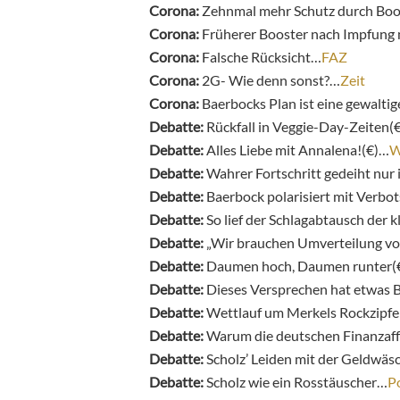
Corona:
Zehnmal mehr Schutz durch Bo
Corona:
Früherer Booster nach Impfung
Corona:
Falsche Rücksicht…
FAZ
Corona:
2G- Wie denn sonst?…
Zeit
Corona:
Baerbocks Plan ist eine gewalt
Debatte:
Rückfall in Veggie-Day-Zeiten(
Debatte:
Alles Liebe mit Annalena!(€)…
W
Debatte:
Wahrer Fortschritt gedeiht nur 
Debatte:
Baerbock polarisiert mit Verbo
Debatte:
So lief der Schlagabtausch der 
Debatte:
„Wir brauchen Umverteilung vo
Debatte:
Daumen hoch, Daumen runter(
Debatte:
Dieses Versprechen hat etwas 
Debatte:
Wettlauf um Merkels Rockzipfe
Debatte:
Warum die deutschen Finanzaff
Debatte:
Scholz’ Leiden mit der Geldwä
Debatte:
Scholz wie ein Rosstäuscher…
P