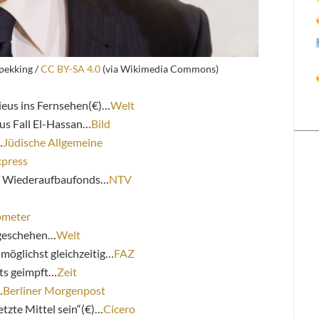
ekking /
CC BY-SA 4.0
(via Wikimedia Commons)
ieus ins Fernsehen(€)…
Welt
us Fall El-Hassan…
Bild
…
Jüdische Allgemeine
xpress
 Wiederaufbaufonds…
NTV
ometer
geschehen…
Welt
möglichst gleichzeitig…
FAZ
ts geimpft…
Zeit
…
Berliner Morgenpost
etzte Mittel sein“(€)…
Cicero