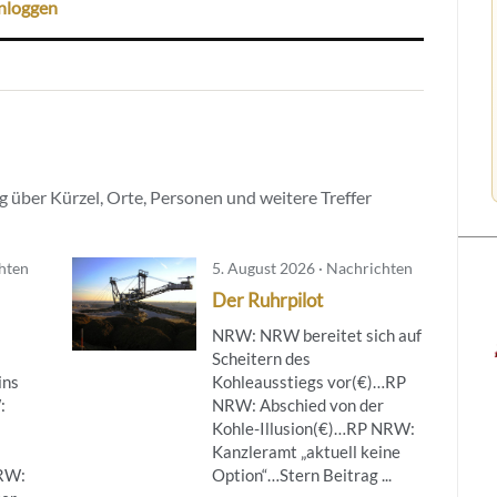
nloggen
 über Kürzel, Orte, Personen und weitere Treffer
chten
5. August 2026 · Nachrichten
Der Ruhrpilot
NRW: NRW bereitet sich auf
Scheitern des
ins
Kohleausstiegs vor(€)…RP
:
NRW: Abschied von der
Kohle-Illusion(€)…RP NRW:
Kanzleramt „aktuell keine
NRW:
Option“…Stern Beitrag ...