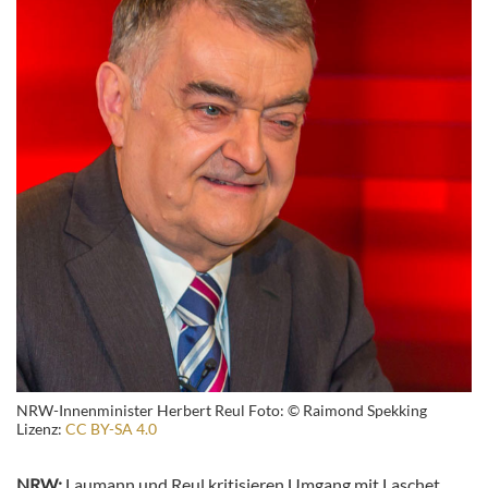
NRW-Innenminister Herbert Reul Foto: © Raimond Spekking
Lizenz:
CC BY-SA 4.0
NRW:
Laumann und Reul kritisieren Umgang mit Laschet