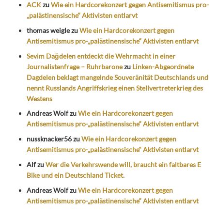
ACK
zu
Wie ein Hardcorekonzert gegen Antisemitismus pro-
„palästinensische“ Aktivisten entlarvt
thomas weigle
zu
Wie ein Hardcorekonzert gegen
Antisemitismus pro-„palästinensische“ Aktivisten entlarvt
Sevim Dağdelen entdeckt die Wehrmacht in einer
Journalistenfrage – Ruhrbarone
zu
Linken-Abgeordnete
Dagdelen beklagt mangelnde Souveränität Deutschlands und
nennt Russlands Angriffskrieg einen Stellvertreterkrieg des
Westens
Andreas Wolf
zu
Wie ein Hardcorekonzert gegen
Antisemitismus pro-„palästinensische“ Aktivisten entlarvt
nussknacker56
zu
Wie ein Hardcorekonzert gegen
Antisemitismus pro-„palästinensische“ Aktivisten entlarvt
Alf
zu
Wer die Verkehrswende will, braucht ein faltbares E
Bike und ein Deutschland Ticket.
Andreas Wolf
zu
Wie ein Hardcorekonzert gegen
Antisemitismus pro-„palästinensische“ Aktivisten entlarvt