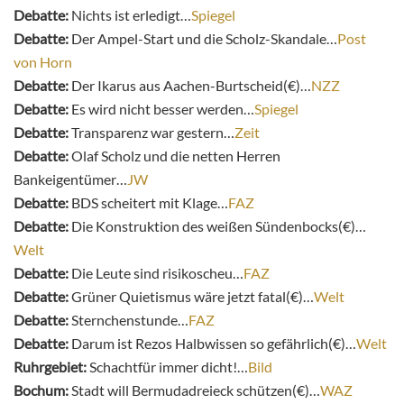
Debatte:
Nichts ist erledigt…
Spiegel
Debatte:
Der Ampel-Start und die Scholz-Skandale…
Post
von Horn
Debatte:
Der Ikarus aus Aachen-Burtscheid(€)…
NZZ
Debatte:
Es wird nicht besser werden…
Spiegel
Debatte:
Transparenz war gestern…
Zeit
Debatte:
Olaf Scholz und die netten Herren
Bankeigentümer…
JW
Debatte:
BDS scheitert mit Klage…
FAZ
Debatte:
Die Konstruktion des weißen Sündenbocks(€)…
Welt
Debatte:
Die Leute sind risikoscheu…
FAZ
Debatte:
Grüner Quietismus wäre jetzt fatal(€)…
Welt
Debatte:
Sternchenstunde…
FAZ
Debatte:
Darum ist Rezos Halbwissen so gefährlich(€)…
Welt
Ruhrgebiet:
Schacht
für immer dicht!…
Bild
Bochum:
Stadt will Bermudadreieck schützen(€)…
WAZ