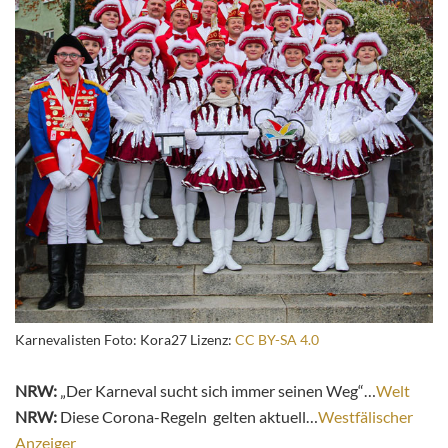
Karnevalisten Foto: Kora27 Lizenz:
CC BY-SA 4.0
NRW:
„Der Karneval sucht sich immer seinen Weg“…
Welt
NRW:
Diese Corona-Regeln gelten aktuell…
Westfälischer
Anzeiger