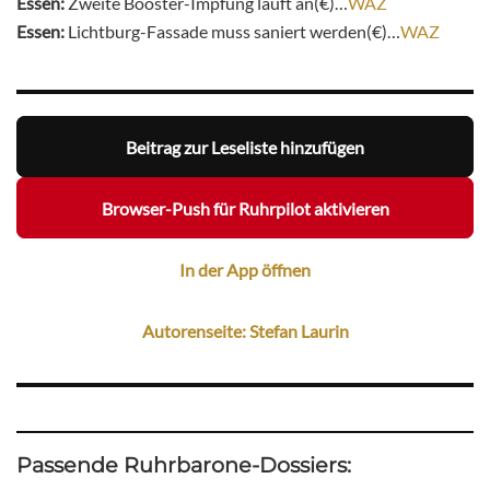
Essen:
Zweite Booster-Impfung läuft an(€)…
WAZ
Essen:
Lichtburg-Fassade muss saniert werden(€)…
WAZ
Beitrag zur Leseliste hinzufügen
Browser-Push für Ruhrpilot aktivieren
In der App öffnen
Autorenseite: Stefan Laurin
Passende Ruhrbarone-Dossiers: