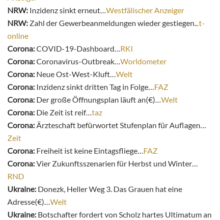
NRW:
Inzidenz sinkt erneut…
Westfälischer Anzeiger
NRW:
Zahl der Gewerbeanmeldungen wieder gestiegen..
.t-
online
Corona:
COVID-19-Dashboard…
RKI
Corona:
Coronavirus-Outbreak…
Worldometer
Corona:
Neue Ost-West-Kluft…
Welt
Corona:
Inzidenz sinkt dritten Tag in Folge…
FAZ
Corona:
Der große Öffnungsplan läuft an(€)…
Welt
Corona:
Die Zeit ist reif…
taz
Corona:
Ärzteschaft befürwortet Stufenplan für Auflagen…
Zeit
Corona:
Freiheit ist keine Eintagsfliege…
FAZ
Corona:
V
ier Zukunftsszenarien für Herbst und Winter…
RND
Ukraine:
Donezk, Heller Weg 3. Das Grauen hat eine
Adresse(€)…
Welt
Ukraine:
Botschafter fordert von Scholz hartes Ultimatum an