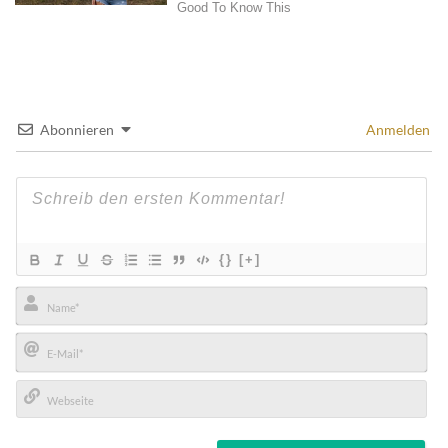
Abonnieren
Anmelden
{}
[+]
Name*
E-
Mail*
Webseite