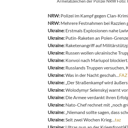
Ärmelabzeichen der Polizei NRW Foto: 
NRW:
Polizei im Kampf gegen Clan-Krim
NRW:
Mehrere Festnahmen bei Razzien 
Ukraine:
Erstmals Explosionen nahe Lwi
Ukraine:
Putin-Raketen an Polen-Grenz
Ukraine:
Raketenangriff auf Militärstüt
Ukraine:
Russen wollen ukrainische Tru
Ukraine:
Konvoi nach Mariupol blockier
Ukraine:
Russlands Truppen versuchen, 
Ukraine:
Was in der Nacht geschah…
FAZ
Ukraine:
„Der Straßenkampf wird äußerst 
Ukraine:
Wolodymyr Selenskyj warnt vo
Ukraine:
Die Armee verdankt ihren Erfo
Ukraine:
Nato-Chef rechnet mit „noch g
Ukraine:
„Niemand sollte sagen, dass sch
Ukraine:
Seit zwei Wochen Krieg…
taz
Ukraine:
Ultras nun an der Kriegsfront(€