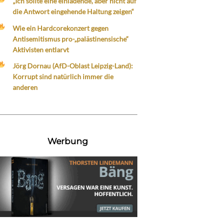
„Ich sollte eine einladende, aber nicht auf
die Antwort eingehende Haltung zeigen“
Wie ein Hardcorekonzert gegen
Antisemitismus pro-„palästinensische“
Aktivisten entlarvt
Jörg Dornau (AfD-Oblast Leipzig-Land):
Korrupt sind natürlich immer die
anderen
Werbung