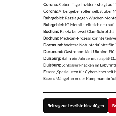
Corona:
Sieben-Tage-Inzidenz steigt auf
Corona:
Arbeitgeber sollen selbst über 
Ruhrgebiet:
Razzia gegen Wucher-Monte
Ruhrgebiet:
IG Metall stellt sich neu auf
Bochum:
Razzia bei zwei Clan-Schrotthä
Bochum:
Medican-Prozess könnte teilwei
Dortmund:
Weitere Notunterkünfte für 
Dortmund:
Gastronom lädt Ukraine-Flüch
Duisburg:
Bahn ein Jahrzehnt zu spät(€)
Duisburg:
Schlösser knacken im Labyrint
Essen:
„Spezialisten für Cybersicherhei
Essen:
Mängel an neuer Kampmannbrück
Beitrag zur Leseliste hinzufügen
Br