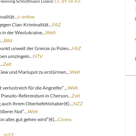
Henning Schlottmann Lizenz:
CC BY-SA 4.0
inalität…
t-online
gegen Clan-Kriminalität…
FAZ
w in der Westukraine…
Welt
e…
Bild
zpunkt unweit der Grenze zu Polen…
FAZ
ppen umzingeln…
NTV
t…
Zeit
Kiew und Mariupol zu erstürmen…
Welt
verlustreich für die Angreifer“…
Welt
r Pseudo-Referendum in Cherson…
Zeit
lg auch ihrem Oberbefehlshaber(€)…
NZZ
rößerer Not“…
Welt
on alles gut gehen wird“(€)…
Cicero
)…
NZZ