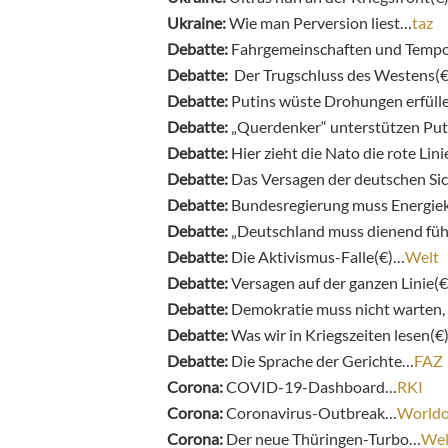
Ukraine:
Wie man Perversion liest…
taz
Debatte:
Fahrgemeinschaften und Tempoli
Debatte:
Der Trugschluss des Westens(
Debatte:
Putins wüste Drohungen erfüll
Debatte:
„Querdenker“ unterstützen Pu
Debatte:
Hier zieht die Nato die rote Lin
Debatte:
Das Versagen der deutschen Sic
Debatte:
Bundesregierung muss Energiek
Debatte:
„Deutschland muss dienend fü
Debatte:
Die Aktivismus-Falle(€)…
Welt
Debatte:
Versagen auf der ganzen Linie(
Debatte:
Demokratie muss nicht warten, b
Debatte:
Was wir in Kriegszeiten lesen(€
Debatte:
Die Sprache der Gerichte…
FAZ
Corona:
COVID-19-Dashboard…
RKI
Corona:
Coronavirus-Outbreak…
World
Corona:
Der neue Thüringen-Turbo…
Wel