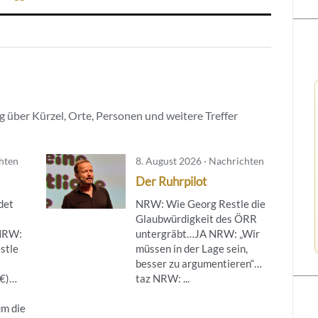
 über Kürzel, Orte, Personen und weitere Treffer
chten
8. August 2026 · Nachrichten
Der Ruhrpilot
det
NRW: Wie Georg Restle die
Glaubwürdigkeit des ÖRR
NRW:
untergräbt…JA NRW: „Wir
stle
müssen in der Lage sein,
besser zu argumentieren“…
(€)…
taz NRW: ...
um die