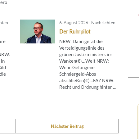
cero
chten
6. August 2026 · Nachrichten
Der Ruhrpilot
are
NRW: Dann gerät die
Verteidigungslinie des
NRW:
grünen Justizministers ins
 in
Wanken(€)…Welt NRW:
ild
Wenn Gefangene
die
Schmiergeld-Abos
abschließen(€)…FAZ NRW:
Recht und Ordnung hinter ...
Nächster Beitrag