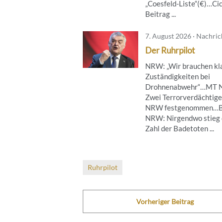
„Coesfeld-Liste“(€)…Ci
Beitrag ...
7. August 2026 · Nachri
Der Ruhrpilot
NRW: „Wir brauchen kl
Zuständigkeiten bei
Drohnenabwehr“…MT 
Zwei Terrorverdächtige
NRW festgenommen…B
NRW: Nirgendwo stieg 
Zahl der Badetoten ...
Ruhrpilot
Vorheriger Beitrag