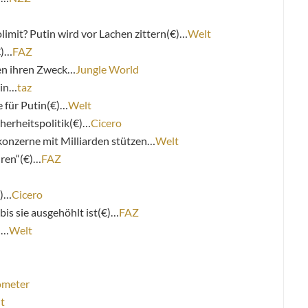
mit? Putin wird vor Lachen zittern(€)…
Welt
€)…
FAZ
en ihren Zweck…
Jungle World
tin…
taz
ie für Putin(€)…
Welt
herheitspolitik(€)…
Cicero
onzerne mit Milliarden stützen…
Welt
hren“(€)…
FAZ
€)…
Cicero
is sie ausgehöhlt ist(€)…
FAZ
)…
Welt
ometer
t