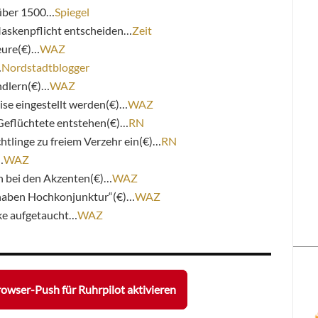
 über 1500…
Spiegel
Maskenpflicht entscheiden…
Zeit
ure(€)…
WAZ
…
Nordstadtblogger
ndlern(€)…
WAZ
se eingestellt werden(€)…
WAZ
Geflüchtete entstehen(€)…
RN
tlinge zu freiem Verzehr ein(€)…
RN
…
WAZ
h bei den Akzenten(€)…
WAZ
t haben Hochkonjunktur“(€)…
WAZ
e aufgetaucht…
WAZ
owser-Push für Ruhrpilot aktivieren