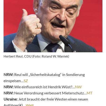
Herbert Reul, CDU (Foto: Roland W. Waniek)
NRW:
Reul will „Sicherheitskatalog“ in Sondierung
einspeisen…
SZ
NRW:
Wie einflussreich ist Hendrik Wüst?…
NW
NRW:
Neue Verordnung verbessert Mieterschutz…
MT
Ukraine:
Jetzt braucht der freie Westen einen neuen
Anführer(€)…
Welt