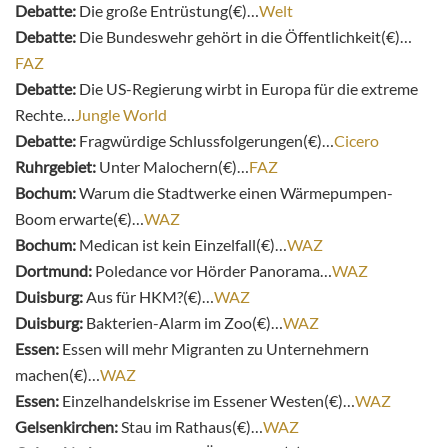
Debatte:
Die große Entrüstung(€)…
Welt
Debatte:
Die Bundeswehr gehört in die Öffentlichkeit(€)…
FAZ
Debatte:
Die US-Regierung wirbt in Europa für die extreme
Rechte…
Jungle World
Debatte:
Fragwürdige Schlussfolgerungen(€)…
Cicero
Ruhrgebiet:
Unter Malochern(€)…
FAZ
Bochum:
Warum die Stadtwerke einen Wärmepumpen-
Boom erwarte(€)…
WAZ
Bochum:
Medican ist kein Einzelfall(€)…
WAZ
Dortmund:
Poledance vor Hörder Panorama…
WAZ
Duisburg:
Aus für HKM?(€)…
WAZ
Duisburg:
Bakterien-Alarm im Zoo(€)…
WAZ
Essen:
Essen will mehr Migranten zu Unternehmern
machen(€)…
WAZ
Essen:
Einzelhandelskrise im Essener Westen(€)…
WAZ
Gelsenkirchen:
Stau im Rathaus(€)…
WAZ