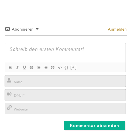
Abonnieren
Anmelden
{}
[+]
Name*
E-
Mail*
Webseite