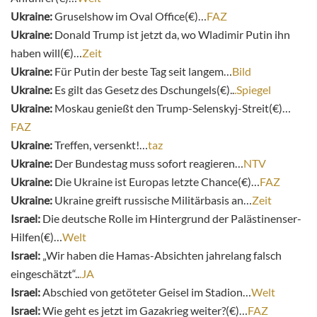
Ukraine:
Gruselshow im Oval Office(€)…
FAZ
Ukraine:
Donald Trump ist jetzt da, wo Wladimir Putin ihn
haben will(€)…
Zeit
Ukraine:
Für Putin der beste Tag seit langem…
Bild
Ukraine:
Es gilt das Gesetz des Dschungels(€)..
.Spiegel
Ukraine:
Moskau genießt den Trump-Selenskyj-Streit(€)…
FAZ
Ukraine:
Treffen, versenkt!…
taz
Ukraine:
Der Bundestag muss sofort reagieren…
NTV
Ukraine:
Die Ukraine ist Europas letzte Chance(€)…
FAZ
Ukraine:
Ukraine greift russische Militärbasis an…
Zeit
Israel:
Die deutsche Rolle im Hintergrund der Palästinenser-
Hilfen(€)…
Welt
Israel:
„Wir haben die Hamas-Absichten jahrelang falsch
eingeschätzt“..
.JA
Israel:
Abschied von getöteter Geisel im Stadion…
Welt
Israel:
Wie geht es jetzt im Gazakrieg weiter?(€)…
FAZ