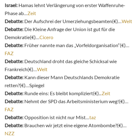
Israel:
Hamas lehnt Verlängerung von erster Waffenruhe-
Phase ab…
Zeit
Debatte:
Der Aufschrei der Umerziehungsbeamten(€)…
Welt
Debatte:
Die Kleine Anfrage der Union ist gut für die
Demokratie(€)…
Cicero
Debatte:
Früher nannte man das „Vorfeldorganisation“(€)…
FAZ
Debatte:
Deutschland droht das gleiche Schicksal wie
Frankreich(€)…
Welt
Debatte:
Kann dieser Mann Deutschlands Demokratie
retten?(€)…Spiegel
Debatte:
Runde eins: Es bleibt kompliziert(€)..
.Zeit
Debatte:
Nehmt der SPD das Arbeitsministerium weg!(€)…
FAZ
Debatte:
Opposition ist nicht nur Mist…
taz
Debatte:
Brauchen wir jetzt eine eigene Atombombe?(€)…
NZZ