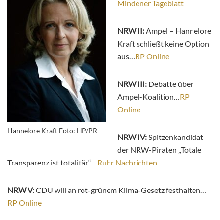
Mindener Tageblatt
NRW II:
Ampel – Hannelore
Kraft schließt keine Option
aus…
RP Online
NRW III:
Debatte über
Ampel-Koalition…
RP
Online
Hannelore Kraft Foto: HP/PR
NRW IV:
Spitzenkandidat
der NRW-Piraten „Totale
Transparenz ist totalitär“…
Ruhr Nachrichten
NRW V:
CDU will an rot-grünem Klima-Gesetz festhalten…
RP Online