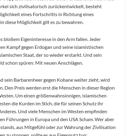
kei sich zivilisatorisch zurückentwickelt, besteht
lichkeit eines Fortschritts in Richtung eines
 diese Möglichkeit gilt es zu bewahren.
s bloßem Eigeninteresse in den Arm fallen. Jeder
 den Kampf gegen Erdogan und seine islamistischen
lamischen Staat, der so wieder erstarkt. Und sein
ald schon spüren: Mit neuen Anschlägen.
nd sein Barbarenheer gegen Kobane weiter zieht, wird
n. Den Preis werden erst die Menschen in dieser Region
Westen. Um einen größenwahnsinnigen, islamischen
sten die Kurden im Stich, die für seinen Schutz ihr
s Anderes. Und viele Menschen im Westen empfinden
schen Führungen in Europa und den USA Scham. Wer aber
ands, aus Mitgefühl oder zur Wahrung der Zivilisation
gen zu stoppen, sollte es aus Eigennutz tun: