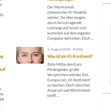
n.
Der Marktanteil
r
chinesischer KI-Modelle
US-
wächst. Sie überzeugen
durch hervorragende
Leistung und lassen sich
kostenlos auf dem eigenen
Computer betreiben. Doch ...
1. August 2026 · Politik
ng
Was ist ein KI-Kontinent?
Zehn Milliarden Euro
auf
Fördergelder, große
Versprechen und das Ziel,
Europa zum „KI-Kontinent“
zu machen. Doch zwischen
n
Anspruch und Wirklichkeit
ie.
klafft ...
ält
e