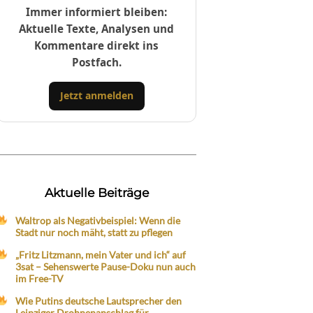
Immer informiert bleiben:
Aktuelle Texte, Analysen und
Kommentare direkt ins
Postfach.
Jetzt anmelden
Aktuelle Beiträge
Waltrop als Negativbeispiel: Wenn die
Stadt nur noch mäht, statt zu pflegen
„Fritz Litzmann, mein Vater und ich“ auf
3sat – Sehenswerte Pause-Doku nun auch
im Free-TV
Wie Putins deutsche Lautsprecher den
Leipziger Drohnenanschlag für