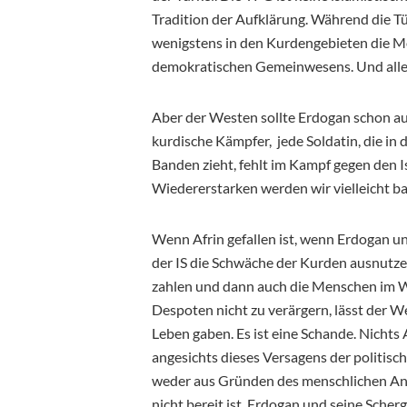
Tradition der Aufklärung. Während die Tür
wenigstens in den Kurdengebieten die Mög
demokratischen Gemeinwesens. Und allein
Aber der Westen sollte Erdogan schon au
kurdische Kämpfer, jede Soldatin, die in
Banden zieht, fehlt im Kampf gegen den Is
Wiedererstarken werden wir vielleicht b
Wenn Afrin gefallen ist, wenn Erdogan u
der IS die Schwäche der Kurden ausnutze
zahlen und dann auch die Menschen im 
Despoten nicht zu verärgern, lässt der We
Leben gaben. Es ist eine Schande. Nicht
angesichts dieses Versagens der politi
weder aus Gründen des menschlichen Anst
nicht bereit ist, Erdogan und seine Scher