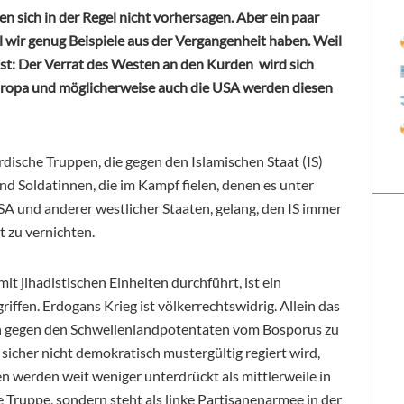
n sich in der Regel nicht vorhersagen. Aber ein paar
l wir genug Beispiele aus der Vergangenheit haben. Weil
 ist: Der Verrat des Westen an den Kurden wird sich
 Europa und möglicherweise auch die USA werden diesen
dische Truppen, die gegen den Islamischen Staat (IS)
d Soldatinnen, die im Kampf fielen, denen es unter
A und anderer westlicher Staaten, gelang, den IS
immer
t zu vernichten.
t jihadistischen Einheiten durchführt, ist ein
iffen. Erdogans Krieg ist völkerrechtswidrig. Allein das
ich gegen den Schwellenlandpotentaten vom Bosporus zu
e sicher nicht demokratisch mustergültig regiert wird,
n werden weit weniger unterdrückt als mittlerweile in
he Truppe, sondern steht als linke Partisanenarmee in der