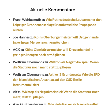
Aktuelle Kommentare
Frank Wohlgemuth
zu
Wie Putins deutsche Lautsprecher den
Leipziger Drohnenanschlag für antiwestliche Propaganda
nutzen
Joe Hannes
zu
Kölns Oberbürgermeister will Drogenhandel
in geringen Mengen noch ermöglichen
ACK
zu
Kölns Oberbürgermeister will Drogenhandel in
geringen Mengen noch ermöglichen
Wolfram Obermanns
zu
Waltrop als Negativbeispiel: Wenn
die Stadt nur noch mäht, statt zu pflegen
Wolfram Obermanns
zu
Artikel 3 Grundgesetz: Wie die SPD
den islamistischen Anschlag auf den CSD Berlin
instrumentalisiert
Alf
zu
Waltrop als Negativbeispiel: Wenn die Stadt nur noch
mäht, statt zu pflegen
Axel Günthersberger
zu
Wie viele Bäcker sich gerade selbst