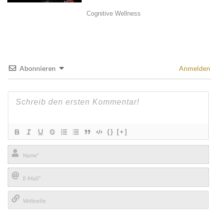
Abonnieren
Anmelden
{}
[+]
Name*
E-
Mail*
Webseite