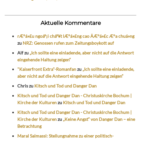
Aktuelle Kommentare
rÆ°á»£u ngoáº¡i cháº¥t lÆ°á»£ng cao ÄÆ°á»£c Æ°a chuá»ng
zu
NRZ: Genossen rufen zum Zeitungsboykott auf
Alf
zu
„Ich sollte eine einladende, aber nicht auf die Antwort
eingehende Haltung zeigen“
"Kaiserfront Extra"-Romanfan
zu
„Ich sollte eine einladende,
aber nicht auf die Antwort eingehende Haltung zeigen“
Chris
zu
Kitsch und Tod und Danger Dan
Kitsch und Tod und Danger Dan - Christuskirche Bochum |
Kirche der Kulturen
zu
Kitsch und Tod und Danger Dan
Kitsch und Tod und Danger Dan - Christuskirche Bochum |
Kirche der Kulturen
zu
„Keine Angst“ von Danger Dan – eine
Betrachtung
Maral Salmassi: Stellungnahme zu einer politisch-