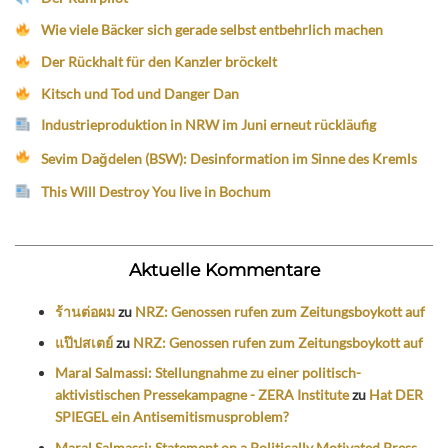
Wie viele Bäcker sich gerade selbst entbehrlich machen
Der Rückhalt für den Kanzler bröckelt
Kitsch und Tod und Danger Dan
Industrieproduktion in NRW im Juni erneut rückläufig
Sevim Dağdelen (BSW): Desinformation im Sinne des Kremls
This Will Destroy You live in Bochum
Aktuelle Kommentare
ร้านต่อผม
zu
NRZ: Genossen rufen zum Zeitungsboykott auf
แป๊ปสเตย์
zu
NRZ: Genossen rufen zum Zeitungsboykott auf
Maral Salmassi: Stellungnahme zu einer politisch-
aktivistischen Pressekampagne - ZERA Institute
zu
Hat DER
SPIEGEL ein Antisemitismusproblem?
Maral Salmassi: Statement on a Politically Motivated Press