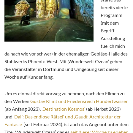
bereits vierte
Programm
(mit dem
Begriff
Ausstellung
tue ich mich
da nach wie vor schwer) in der ehemaligen Gebläse-Halle des
Stahlwerks Phoenix-West. Mit ‚Wunderwelt Ozean‘ gehen
die Veranstalter in Dortmund und Umgebung seit dieser
Woche auf Kundenfang.
Um es einmal direkt vorweg zu nehmen, nach den Filmen zu
den Werken
Gustav Klimt und Friedensreich Hundertwasser
(ab Anfang 2023),
‚Destination Kosmos‘
(ab Herbst 2023)
und
‚Dalí: Das endlose Rätsel‘ und ‚Gaudí: Architektur der
Fantasie‘
(seit Februar 2024), ist auch das Angebot unter dem
Titel ‚Wunderwelt Ozean‘, das es
seit dieser Woche zu erleben