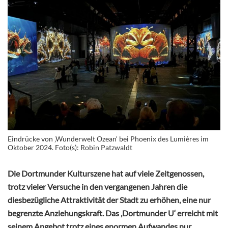
Eindrücke von ‚Wunderwelt Ozean‘ bei Phoenix des Lumières im
Oktober 2024. Foto(s): Robin Patzwaldt
Die Dortmunder Kulturszene hat auf viele Zeitgenossen,
trotz vieler Versuche in den vergangenen Jahren die
diesbezügliche Attraktivität der Stadt zu erhöhen, eine nur
begrenzte Anziehungskraft. Das ‚Dortmunder U‘ erreicht mit
seinem Angebot trotz eines enormen Aufwandes nur