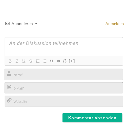
Abonnieren
Anmelden
{}
[+]
Name*
E-
Mail*
Webseite