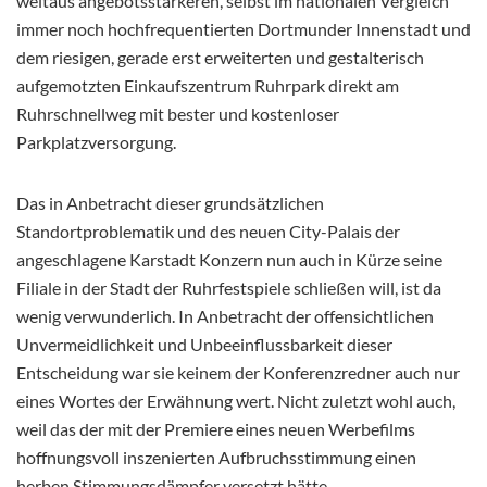
weitaus angebotsstärkeren, selbst im nationalen Vergleich
immer noch hochfrequentierten Dortmunder Innenstadt und
dem riesigen, gerade erst erweiterten und gestalterisch
aufgemotzten Einkaufszentrum Ruhrpark direkt am
Ruhrschnellweg mit bester und kostenloser
Parkplatzversorgung.
Das in Anbetracht dieser grundsätzlichen
Standortproblematik und des neuen City-Palais der
angeschlagene Karstadt Konzern nun auch in Kürze seine
Filiale in der Stadt der Ruhrfestspiele schließen will, ist da
wenig verwunderlich. In Anbetracht der offensichtlichen
Unvermeidlichkeit und Unbeeinflussbarkeit dieser
Entscheidung war sie keinem der Konferenzredner auch nur
eines Wortes der Erwähnung wert. Nicht zuletzt wohl auch,
weil das der mit der Premiere eines neuen Werbefilms
hoffnungsvoll inszenierten Aufbruchsstimmung einen
herben Stimmungsdämpfer versetzt hätte.