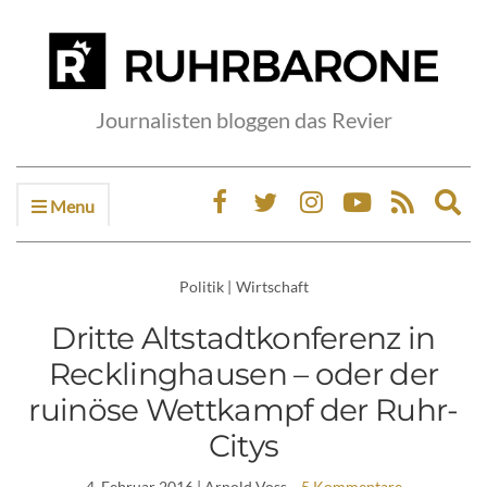
Journalisten bloggen das Revier
Menu
Ex
sea
fo
Politik
|
Wirtschaft
Dritte Altstadtkonferenz in
Recklinghausen – oder der
ruinöse Wettkampf der Ruhr-
Citys
4. Februar 2016
| Arnold Voss
5 Kommentare