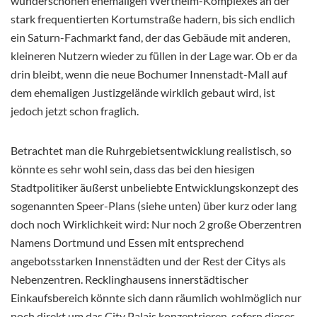
wunderschönen ehemaligen Wertheim-Komplexes an der
stark frequentierten Kortumstraße hadern, bis sich endlich
ein Saturn-Fachmarkt fand, der das Gebäude mit anderen,
kleineren Nutzern wieder zu füllen in der Lage war. Ob er da
drin bleibt, wenn die neue Bochumer Innenstadt-Mall auf
dem ehemaligen Justizgelände wirklich gebaut wird, ist
jedoch jetzt schon fraglich.
Betrachtet man die Ruhrgebietsentwicklung realistisch, so
könnte es sehr wohl sein, dass das bei den hiesigen
Stadtpolitiker äußerst unbeliebte Entwicklungskonzept des
sogenannten Speer-Plans (siehe unten) über kurz oder lang
doch noch Wirklichkeit wird: Nur noch 2 große Oberzentren
Namens Dortmund und Essen mit entsprechend
angebotsstarken Innenstädten und der Rest der Citys als
Nebenzentren. Recklinghausens innerstädtischer
Einkaufsbereich könnte sich dann räumlich wohlmöglich nur
noch direkt um das City Palais konzentrieren, sofern dieses