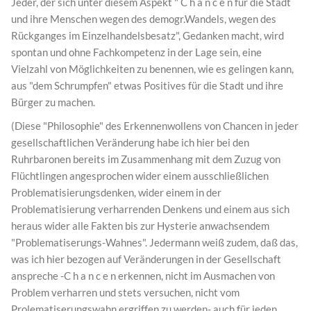
Jeder, der sich unter diesem Aspekt " C h a n c e n für die Stadt
und ihre Menschen wegen des demogr.Wandels, wegen des
Rückganges im Einzelhandelsbesatz", Gedanken macht, wird
spontan und ohne Fachkompetenz in der Lage sein, eine
Vielzahl von Möglichkeiten zu benennen, wie es gelingen kann,
aus "dem Schrumpfen" etwas Positives für die Stadt und ihre
Bürger zu machen.
(Diese "Philosophie" des Erkennenwollens von Chancen in jeder
gesellschaftlichen Veränderung habe ich hier bei den
Ruhrbaronen bereits im Zusammenhang mit dem Zuzug von
Flüchtlingen angesprochen wider einem ausschließlichen
Problematisierungsdenken, wider einem in der
Problematisierung verharrenden Denkens und einem aus sich
heraus wider alle Fakten bis zur Hysterie anwachsendem
"Problematiserungs-Wahnes". Jedermann weiß zudem, daß das,
was ich hier bezogen auf Veränderungen in der Gesellschaft
anspreche -C h a n c e n erkennen, nicht im Ausmachen von
Problem verharren und stets versuchen, nicht vom
Prolematiserungswahn ergriffen zu werden- auch für jeden