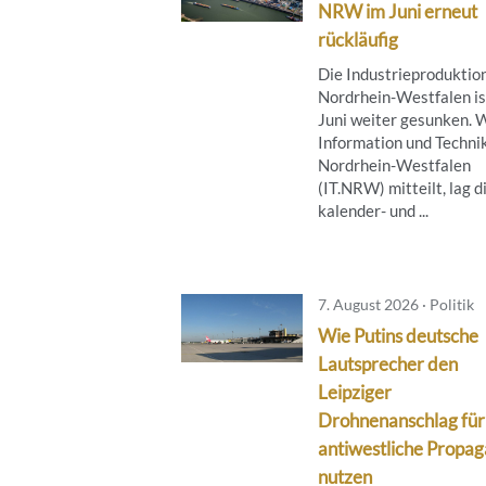
NRW im Juni erneut
rückläufig
Die Industrieproduktion
Nordrhein-Westfalen is
Juni weiter gesunken. 
Information und Techni
Nordrhein-Westfalen
(IT.NRW) mitteilt, lag d
kalender- und ...
7. August 2026 · Politik
Wie Putins deutsche
Lautsprecher den
Leipziger
Drohnenanschlag für
antiwestliche Propa
nutzen