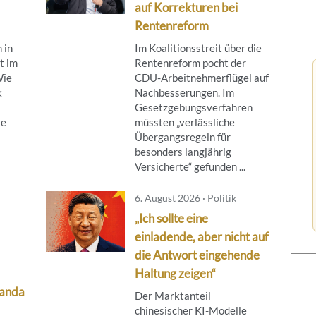
auf Korrekturen bei
Rentenreform
 in
Im Koalitionsstreit über die
t im
Rentenreform pocht der
Wie
CDU-Arbeitnehmerflügel auf
k
Nachbesserungen. Im
Gesetzgebungsverfahren
ie
müssten „verlässliche
Übergangsregeln für
besonders langjährig
Versicherte“ gefunden ...
6. August 2026 · Politik
„Ich sollte eine
einladende, aber nicht auf
die Antwort eingehende
Haltung zeigen“
ganda
Der Marktanteil
chinesischer KI-Modelle