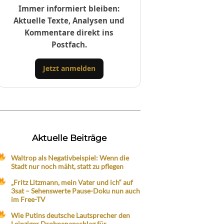
Immer informiert bleiben:
Aktuelle Texte, Analysen und
Kommentare direkt ins
Postfach.
Jetzt anmelden
Aktuelle Beiträge
Waltrop als Negativbeispiel: Wenn die
Stadt nur noch mäht, statt zu pflegen
„Fritz Litzmann, mein Vater und ich“ auf
3sat – Sehenswerte Pause-Doku nun auch
im Free-TV
Wie Putins deutsche Lautsprecher den
Leipziger Drohnenanschlag für