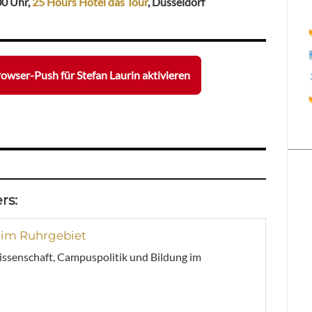
00 Uhr,
25 Hours Hotel das Tour
, Düsseldorf
owser-Push für Stefan Laurin aktivieren
rs:
 im Ruhrgebiet
issenschaft, Campuspolitik und Bildung im