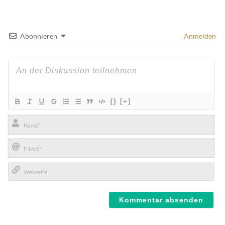
Abonnieren
Anmelden
{}
[+]
Name*
E-
Mail*
Webseite