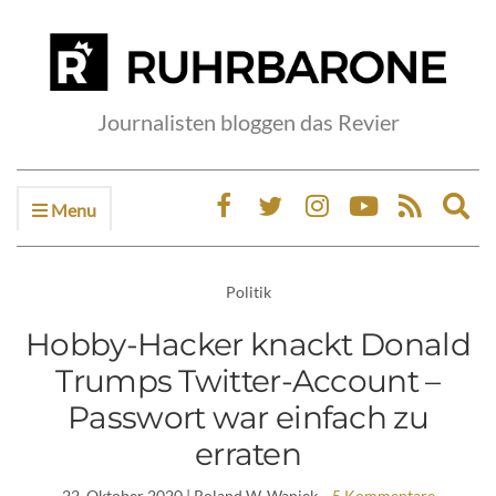
Journalisten bloggen das Revier
Menu
Ex
sea
fo
Politik
Hobby-Hacker knackt Donald
Trumps Twitter-Account –
Passwort war einfach zu
erraten
22. Oktober 2020
| Roland W. Waniek
5 Kommentare