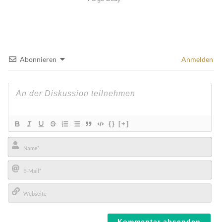
Abonnieren
Anmelden
{}
[+]
Name*
E-
Mail*
Webseite