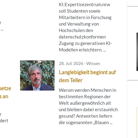
KI:Expertisezentrum.nrw
soll Studenten sowie
Mitarbeitern in Forschung
e
und Verwaltung von
..
Hochschulen den
datenschutzkonformen
Zugang zu generativen KI-
Modellen erleichtern. ...
28. Juli 2026 · Wissen
Langlebigkeit beginnt auf
dem Teller
setze
Warum werden Menschen in
s an
bestimmten Regionen der
Welt außergewöhnlich alt
und bleiben dabei erstaunlich
r
gesund? Antworten liefern
dert
die sogenannten „Blauen ...