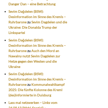
Danger Dan – eine Betrachtung
Sevim Dağdelen (BSW):
Desinformation im Sinne des Kremls –
Ruhrbarone
zu
Sevim Dagdelen und die
Ukraine: Die Donalda Trump der
Linkspartei
Sevim Dağdelen (BSW):
Desinformation im Sinne des Kremls –
Ruhrbarone
zu
Auch den Mord an
Nawalny nutzt Sevim Dagdelen zur
Hetze gegen den Westen und die
Ukraine
Sevim Dağdelen (BSW):
Desinformation im Sinne des Kremls –
Ruhrbarone
zu
Kommunalwahlkampf
2025: Die fünfte Kolonne des Kreml
(des)informierte in Duisburg
Lass mal netzwerken – Links vom
24.09.13 (Wahl-Spezial) –