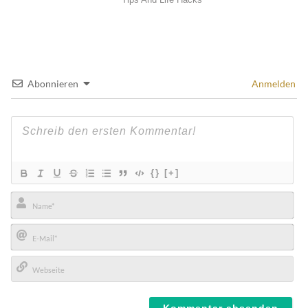
Abonnieren
Anmelden
{}
[+]
Name*
E-
Mail*
Webseite