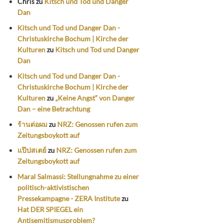
Chris
zu
Kitsch und Tod und Danger
Dan
Kitsch und Tod und Danger Dan -
Christuskirche Bochum | Kirche der
Kulturen
zu
Kitsch und Tod und Danger
Dan
Kitsch und Tod und Danger Dan -
Christuskirche Bochum | Kirche der
Kulturen
zu
„Keine Angst“ von Danger
Dan – eine Betrachtung
ร้านต่อผม
zu
NRZ: Genossen rufen zum
Zeitungsboykott auf
แป๊ปสเตย์
zu
NRZ: Genossen rufen zum
Zeitungsboykott auf
Maral Salmassi: Stellungnahme zu einer
politisch-aktivistischen
Pressekampagne - ZERA Institute
zu
Hat DER SPIEGEL ein
Antisemitismusproblem?