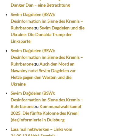
Danger Dan – eine Betrachtung
Sevim Dağdelen (BSW):
Desinformation im Sinne des Kremls –
Ruhrbarone
zu
Sevim Dagdelen und die
Ukraine: Die Donalda Trump der
Linkspartei
Sevim Dağdelen (BSW):
Desinformation im Sinne des Kremls –
Ruhrbarone
zu
Auch den Mord an
Nawalny nutzt Sevim Dagdelen zur
Hetze gegen den Westen und die
Ukraine
Sevim Dağdelen (BSW):
Desinformation im Sinne des Kremls –
Ruhrbarone
zu
Kommunalwahlkampf
2025: Die fünfte Kolonne des Kreml
(des)informierte in Duisburg
Lass mal netzwerken – Links vom
24.09.13 (Wahl-Spezial) –