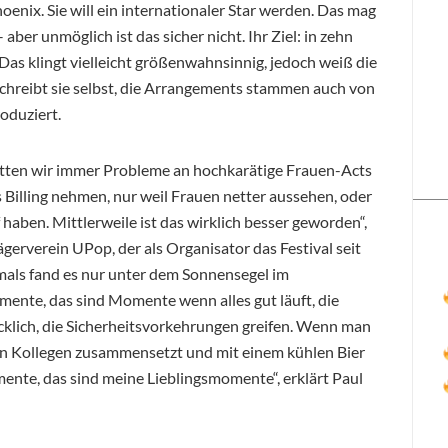
nix. Sie will ein internationaler Star werden. Das mag
aber unmöglich ist das sicher nicht. Ihr Ziel: in zehn
as klingt vielleicht größenwahnsinnig, jedoch weiß die
schreibt sie selbst, die Arrangements stammen auch von
roduziert.
atten wir immer Probleme an hochkarätige Frauen-Acts
 Billing nehmen, nur weil Frauen netter aussehen, oder
f haben. Mittlerweile ist das wirklich besser geworden“,
gerverein UPop, der als Organisator das Festival seit
als fand es nur unter dem Sonnensegel im
mente, das sind Momente wenn alles gut läuft, die
ücklich, die Sicherheitsvorkehrungen greifen. Wenn man
en Kollegen zusammensetzt und mit einem kühlen Bier
nte, das sind meine Lieblingsmomente“, erklärt Paul