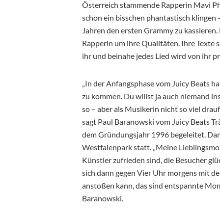
Österreich stammende Rapperin Mavi Phoe
schon ein bisschen phantastisch klingen – 
Jahren den ersten Grammy zu kassieren. D
Rapperin um ihre Qualitäten. Ihre Texte 
ihr und beinahe jedes Lied wird von ihr p
„In der Anfangsphase vom Juicy Beats h
zu kommen. Du willst ja auch niemand ins
so – aber als Musikerin nicht so viel drau
sagt Paul Baranowski vom Juicy Beats Trä
dem Gründungsjahr 1996 begeleitet. Dam
Westfalenpark statt. „Meine Lieblingsmo
Künstler zufrieden sind, die Besucher gl
sich dann gegen Vier Uhr morgens mit d
anstoßen kann, das sind entspannte Mome
Baranowski.