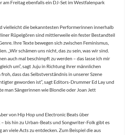
r am Freitag ebenfalls ein DJ-Set im Westfalenpark
d vielleicht die bekanntesten Performerinnen innerhalb
rliner Rüpelgören sind mittlerweile ein fester Bestandteil
nre. Ihre Texte bewegen sich zwischen Feminismus,
n. „Wir schämen uns nicht, das zu sein, was wir sind.
en auch mal beschimpft zu werden – das lasse ich mir
 gleich um“, sagt Juju in Richtung ihrer männlichen
n froh, dass das Selbstverständnis in unserer Szene
htigter geworden ist“, sagt Editors-Drummer Ed Lay und
ste man Sängerinnen wie Blondie oder Joan Jett
Aber von Hip Hop und Electronic Beats über
– bis hin zu Urban-Beats und Songwriter-Folk gibt es
an viele Acts zu entdecken. Zum Beispiel die aus