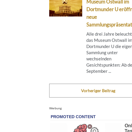
Museum Ostwall im
Dortmunder U eröff
neue
Sammlungspräsentat
Alle drei Jahre beleuch
das Museum Ostwall i
Dortmunder U die eige
Sammlung unter
wechselnden
Gesichtspunkten: Ab de
September ...
Vorheriger Beitrag
Werbung