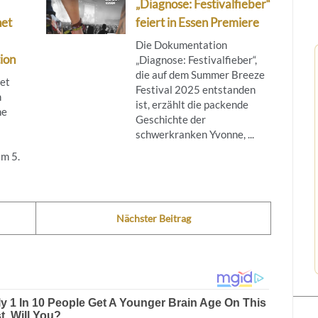
„Diagnose: Festivalfieber“
net
feiert in Essen Premiere
Die Dokumentation
ion
„Diagnose: Festivalfieber“,
die auf dem Summer Breeze
tet
Festival 2025 entstanden
m
ist, erzählt die packende
ne
Geschichte der
schwerkranken Yvonne, ...
m 5.
Nächster Beitrag