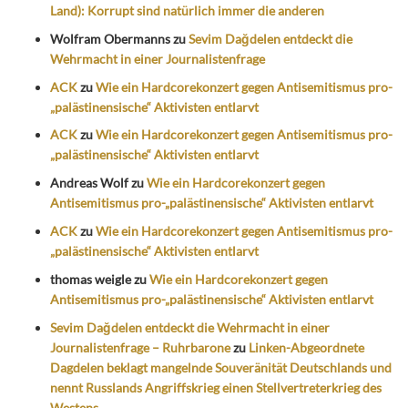
Land): Korrupt sind natürlich immer die anderen
Wolfram Obermanns
zu
Sevim Dağdelen entdeckt die
Wehrmacht in einer Journalistenfrage
ACK
zu
Wie ein Hardcorekonzert gegen Antisemitismus pro-
„palästinensische“ Aktivisten entlarvt
ACK
zu
Wie ein Hardcorekonzert gegen Antisemitismus pro-
„palästinensische“ Aktivisten entlarvt
Andreas Wolf
zu
Wie ein Hardcorekonzert gegen
Antisemitismus pro-„palästinensische“ Aktivisten entlarvt
ACK
zu
Wie ein Hardcorekonzert gegen Antisemitismus pro-
„palästinensische“ Aktivisten entlarvt
thomas weigle
zu
Wie ein Hardcorekonzert gegen
Antisemitismus pro-„palästinensische“ Aktivisten entlarvt
Sevim Dağdelen entdeckt die Wehrmacht in einer
Journalistenfrage – Ruhrbarone
zu
Linken-Abgeordnete
Dagdelen beklagt mangelnde Souveränität Deutschlands und
nennt Russlands Angriffskrieg einen Stellvertreterkrieg des
Westens