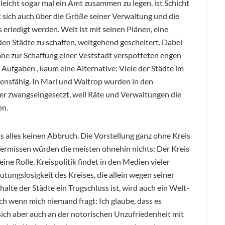
lleicht sogar mal ein Amt zusammen zu legen, ist Schicht
t sich auch über die Größe seiner Verwaltung und die
 erledigt werden. Welt ist mit seinen Plänen, eine
den Städte zu schaffen, weitgehend gescheitert. Dabei
Pläne zur Schaffung einer Veststadt verspotteten engen
Aufgaben , kaum eine Alternative: Viele der Städte im
ensfähig. In Marl und Waltrop wurden in den
r zwangseingesetzt, weil Räte und Verwaltungen die
en.
 alles keinen Abbruch. Die Vorstellung ganz ohne Kreis
Vermissen würden die meisten ohnehin nichts: Der Kreis
ine Rolle. Kreispolitik findet in den Medien vieler
tungslosigkeit des Kreises, die allein wegen seiner
alte der Städte ein Trugschluss ist, wird auch ein Welt-
ch wenn mich niemand fragt: Ich glaube, dass es
sich aber auch an der notorischen Unzufriedenheit mit