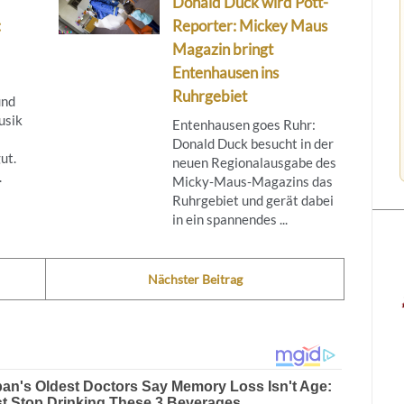
Donald Duck wird Pott-
:
Reporter: Mickey Maus
Magazin bringt
Entenhausen ins
Ruhrgebiet
und
usik
Entenhausen goes Ruhr:
Donald Duck besucht in der
ut.
neuen Regionalausgabe des
.
Micky‑Maus‑Magazins das
Ruhrgebiet und gerät dabei
in ein spannendes ...
Nächster Beitrag