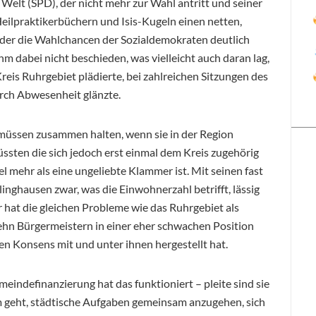
elt (SPD), der nicht mehr zur Wahl antritt und seiner
ilpraktikerbüchern und Isis-Kugeln einen netten,
 der die Wahlchancen der Sozialdemokraten deutlich
hm dabei nicht beschieden, was vielleicht auch daran lag,
reis Ruhrgebiet plädierte, bei zahlreichen Sitzungen des
rch Abwesenheit glänzte.
 müssen zusammen halten, wenn sie in der Region
ten die sich jedoch erst einmal dem Kreis zugehörig
iel mehr als eine ungeliebte Klammer ist. Mit seinen fast
inghausen zwar, was die Einwohnerzahl betrifft, lässig
 hat die gleichen Probleme wie das Ruhrgebiet als
ehn Bürgermeistern in einer eher schwachen Position
en Konsens mit und unter ihnen hergestellt hat.
indefinanzierung hat das funktioniert – pleite sind sie
m geht, städtische Aufgaben gemeinsam anzugehen, sich