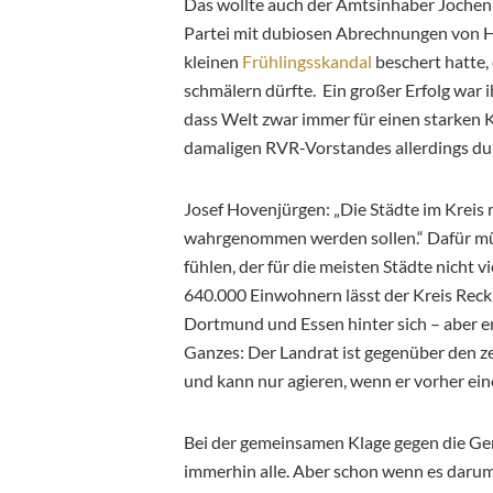
Das wollte auch der Amtsinhaber Jochen W
Partei mit dubiosen Abrechnungen von He
kleinen
Frühlingsskandal
beschert hatte,
schmälern dürfte. Ein großer Erfolg war i
dass Welt zwar immer für einen starken K
damaligen RVR-Vorstandes allerdings du
Josef Hovenjürgen: „Die Städte im Kreis
wahrgenommen werden sollen.“ Dafür müss
fühlen, der für die meisten Städte nicht v
640.000 Einwohnern lässt der Kreis Reckl
Dortmund und Essen hinter sich – aber er
Ganzes: Der Landrat ist gegenüber den z
und kann nur agieren, wenn er vorher ein
Bei der gemeinsamen Klage gegen die Geme
immerhin alle. Aber schon wenn es daru