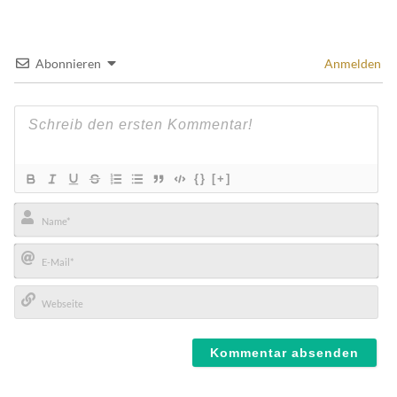
Abonnieren
Anmelden
{}
[+]
Name*
E-
Mail*
Webseite