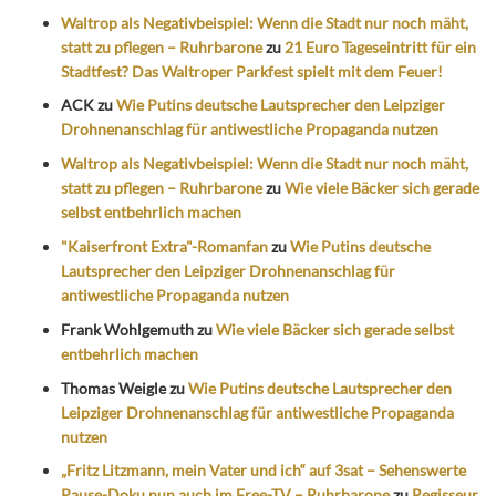
Waltrop als Negativbeispiel: Wenn die Stadt nur noch mäht,
statt zu pflegen – Ruhrbarone
zu
21 Euro Tageseintritt für ein
Stadtfest? Das Waltroper Parkfest spielt mit dem Feuer!
ACK
zu
Wie Putins deutsche Lautsprecher den Leipziger
Drohnenanschlag für antiwestliche Propaganda nutzen
Waltrop als Negativbeispiel: Wenn die Stadt nur noch mäht,
statt zu pflegen – Ruhrbarone
zu
Wie viele Bäcker sich gerade
selbst entbehrlich machen
"Kaiserfront Extra"-Romanfan
zu
Wie Putins deutsche
Lautsprecher den Leipziger Drohnenanschlag für
antiwestliche Propaganda nutzen
Frank Wohlgemuth
zu
Wie viele Bäcker sich gerade selbst
entbehrlich machen
Thomas Weigle
zu
Wie Putins deutsche Lautsprecher den
Leipziger Drohnenanschlag für antiwestliche Propaganda
nutzen
„Fritz Litzmann, mein Vater und ich“ auf 3sat – Sehenswerte
Pause-Doku nun auch im Free-TV – Ruhrbarone
zu
Regisseur