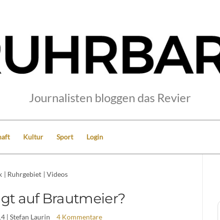
Journalisten bloggen das Revier
aft
Kultur
Sport
Login
k
|
Ruhrgebiet
|
Videos
lgt auf Brautmeier?
14
| Stefan Laurin
4 Kommentare