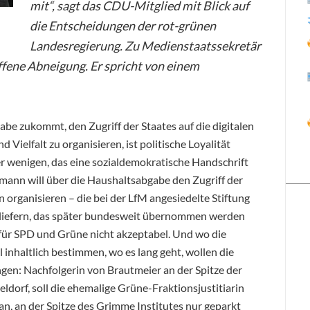
mit“, sagt das CDU-Mitglied mit Blick auf
die Entscheidungen der rot-grünen
Landesregierung. Zu Medienstaatssekretär
ffene Abneigung. Er spricht von einem
abe zukommt, den Zugriff der Staates auf die digitalen
 Vielfalt zu organisieren, ist politische Loyalität
der wenigen, das eine sozialdemokratische Handschrift
ann will über die Haushaltsabgabe den Zugriff der
 organisieren – die bei der LfM angesiedelte Stiftung
ll liefern, das später bundesweit übernommen werden
i für SPD und Grüne nicht akzeptabel. Und wo die
nhaltlich bestimmen, wo es lang geht, wollen die
gen: Nachfolgerin von Brautmeier an der Spitze der
eldorf, soll die ehemalige Grüne-Fraktionsjustitiarin
man, an der Spitze des Grimme Institutes nur geparkt