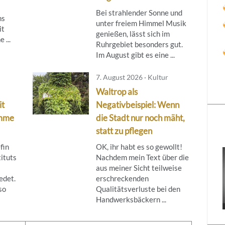
Bei strahlender Sonne und
ns
unter freiem Himmel Musik
it
genießen, lässt sich im
 ...
Ruhrgebiet besonders gut.
Im August gibt es eine ...
7. August 2026 · Kultur
Waltrop als
it
Negativbeispiel: Wenn
imme
die Stadt nur noch mäht,
statt zu pflegen
fin
OK, ihr habt es so gewollt!
ituts
Nachdem mein Text über die
aus meiner Sicht teilweise
edet.
erschreckenden
so
Qualitätsverluste bei den
Handwerksbäckern ...