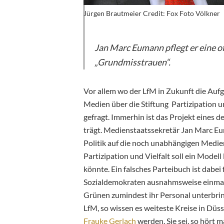
Jürgen Brautmeier Credit: Fox Foto Völkner
Jan Marc Eumann pflegt er eine o
„Grundmisstrauen“.
Vor allem wo der LfM in Zukunft die Aufg
Medien über die Stiftung Partizipation und
gefragt. Immerhin ist das Projekt eines 
trägt.
Medienstaatssekretär Jan Marc Eum
Politik auf die noch unabhängigen Medien
Partizipation und Vielfalt soll ein Mode
könnte. Ein falsches Parteibuch ist dabe
Sozialdemokraten ausnahmsweise einmal i
Grünen zumindest ihr Personal unterbrin
LfM, so wissen es weiteste Kreise in Düss
Frauke Gerlach
werden. Sie sei, so hört 