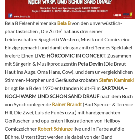
Bela B Felsenheimer aka
Bela B
von den unverwüstlich-
phantastischen „Die Ärzte“ hat aus drei seiner
Leidenschaften Spaghetti Western, Musik und Comics eine
Einzige gemacht und damit ein ganz mitreißendes Spektakel
kreiert: Einen
LIVE-HÖRCOMIC IN CONCERT
. Zusammen
mit Sängerin & Musikproduzentin
Peta Devlin
(Die Braut
Haut Ins Auge, Oma Hans, Cow), und dem unvergleichlichen
Stimmen-Morpher und Geräuschakrobaten
Stefan Kaminski
bringt Bela B den 1970 entstanden Kult-Film
SARTANA –
NOCH WARM UND SCHON SAND DRAUF
nach dem Buch
von Synchronlegende
Rainer Brandt
(Bud Spencer & Terence
Hill, Die Zwei, Luis de Funès u.v.a.) mit handgemachten
Geräuschen und opulenten Illustrationen von Hellboy
Comiczeichner
Robert Schlunze
live und in Farbe auf die
Bühne. Unterstützt werden sie dabei von der Band