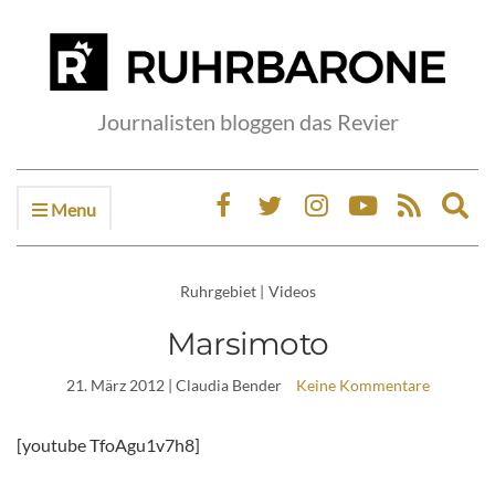
Journalisten bloggen das Revier
Menu
Ex
sea
fo
Ruhrgebiet
|
Videos
Marsimoto
21. März 2012
| Claudia Bender
Keine Kommentare
[youtube TfoAgu1v7h8]