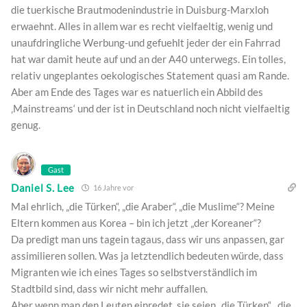
die tuerkische Brautmodenindustrie in Duisburg-Marxloh
erwaehnt. Alles in allem war es recht vielfaeltig, wenig und
unaufdringliche Werbung-und gefuehlt jeder der ein Fahrrad
hat war damit heute auf und an der A40 unterwegs. Ein tolles,
relativ ungeplantes oekologisches Statement quasi am Rande.
Aber am Ende des Tages war es natuerlich ein Abbild des
‚Mainstreams‘ und der ist in Deutschland noch nicht vielfaeltig
genug.
Gast
Daniel S. Lee
16 Jahre vor
Mal ehrlich, „die Türken“, „die Araber“, „die Muslime“? Meine
Eltern kommen aus Korea – bin ich jetzt „der Koreaner“?
Da predigt man uns tagein tagaus, dass wir uns anpassen, gar
assimilieren sollen. Was ja letztendlich bedeuten würde, dass
Migranten wie ich eines Tages so selbstverständlich im
Stadtbild sind, dass wir nicht mehr auffallen.
Aber wenn man den Leuten einredet, sie seien „die Türken“, „die