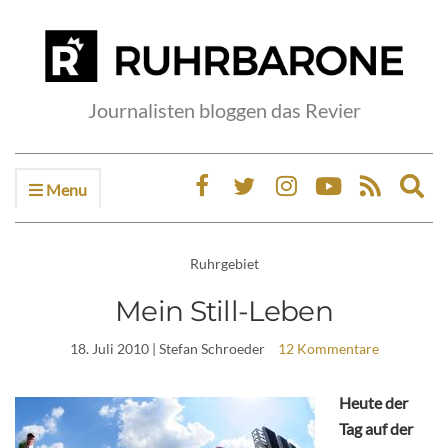
Journalisten bloggen das Revier
Menu
Ex
sea
fo
Ruhrgebiet
Mein Still-Leben
18. Juli 2010
| Stefan Schroeder
12 Kommentare
Heute der
Tag auf der