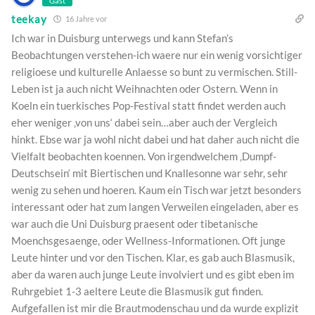
Gast
teekay
16 Jahre vor
Ich war in Duisburg unterwegs und kann Stefan’s
Beobachtungen verstehen-ich waere nur ein wenig vorsichtiger
religioese und kulturelle Anlaesse so bunt zu vermischen. Still-
Leben ist ja auch nicht Weihnachten oder Ostern. Wenn in
Koeln ein tuerkisches Pop-Festival statt findet werden auch
eher weniger ‚von uns‘ dabei sein…aber auch der Vergleich
hinkt. Ebse war ja wohl nicht dabei und hat daher auch nicht die
Vielfalt beobachten koennen. Von irgendwelchem ‚Dumpf-
Deutschsein‘ mit Biertischen und Knallesonne war sehr, sehr
wenig zu sehen und hoeren. Kaum ein Tisch war jetzt besonders
interessant oder hat zum langen Verweilen eingeladen, aber es
war auch die Uni Duisburg praesent oder tibetanische
Moenchsgesaenge, oder Wellness-Informationen. Oft junge
Leute hinter und vor den Tischen. Klar, es gab auch Blasmusik,
aber da waren auch junge Leute involviert und es gibt eben im
Ruhrgebiet 1-3 aeltere Leute die Blasmusik gut finden.
Aufgefallen ist mir die Brautmodenschau und da wurde explizit