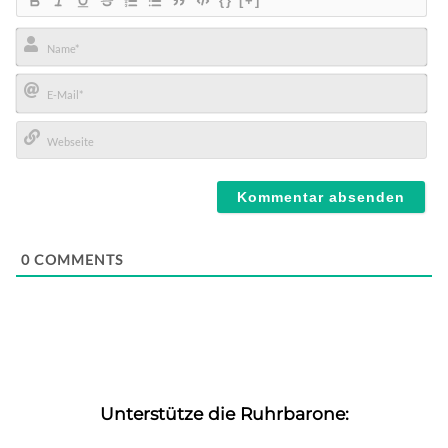
{}
[+]
Name*
E-
Mail*
Webseite
0
COMMENTS
Unterstütze die Ruhrbarone: