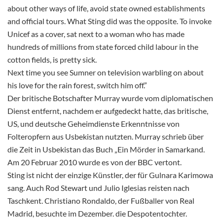
about other ways of life, avoid state owned establishments
and official tours. What Sting did was the opposite. To invoke
Unicef as a cover, sat next to a woman who has made
hundreds of millions from state forced child labour in the
cotton fields, is pretty sick.
Next time you see Sumner on television warbling on about
his love for the rain forest, switch him off.”
Der britische Botschafter Murray wurde vom diplomatischen
Dienst entfernt, nachdem er aufgedeckt hatte, das britische,
US, und deutsche Geheimdienste Erkenntnisse von
Folteropfern aus Usbekistan nutzten. Murray schrieb über
die Zeit in Usbekistan das Buch „Ein Mörder in Samarkand.
Am 20 Februar 2010 wurde es von der BBC vertont.
Sting ist nicht der einzige Künstler, der für Gulnara Karimowa
sang. Auch Rod Stewart und Julio Iglesias reisten nach
Taschkent. Christiano Rondaldo, der Fußballer von Real
Madrid, besuchte im Dezember. die Despotentochter.