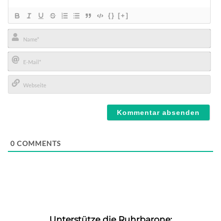
{}
[+]
Name*
E-
Mail*
Webseite
0
COMMENTS
Unterstütze die Ruhrbarone: