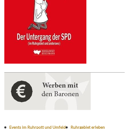
Events im Ruhrpott und Umfeld
Ruhrgebiet erleben