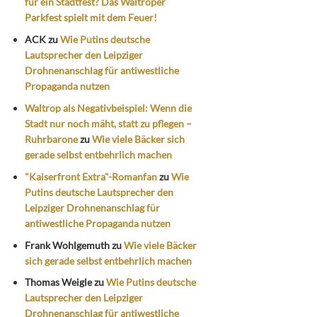
für ein Stadtfest? Das Waltroper
Parkfest spielt mit dem Feuer!
ACK
zu
Wie Putins deutsche
Lautsprecher den Leipziger
Drohnenanschlag für antiwestliche
Propaganda nutzen
Waltrop als Negativbeispiel: Wenn die
Stadt nur noch mäht, statt zu pflegen –
Ruhrbarone
zu
Wie viele Bäcker sich
gerade selbst entbehrlich machen
"Kaiserfront Extra"-Romanfan
zu
Wie
Putins deutsche Lautsprecher den
Leipziger Drohnenanschlag für
antiwestliche Propaganda nutzen
Frank Wohlgemuth
zu
Wie viele Bäcker
sich gerade selbst entbehrlich machen
Thomas Weigle
zu
Wie Putins deutsche
Lautsprecher den Leipziger
Drohnenanschlag für antiwestliche