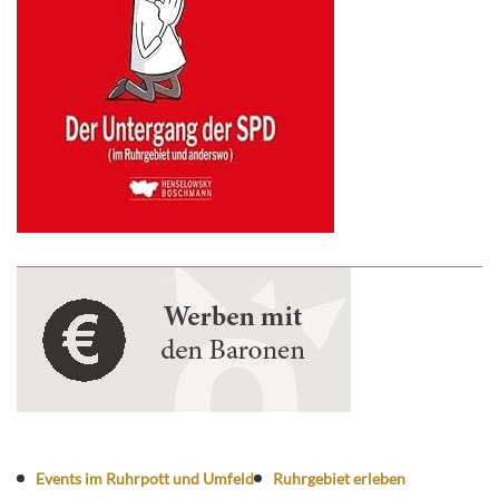
Events im Ruhrpott und Umfeld
Ruhrgebiet erleben